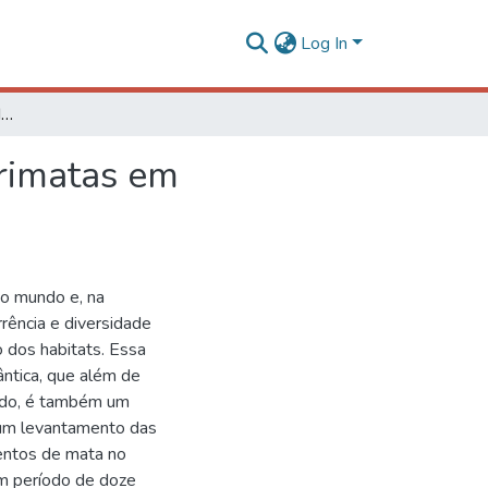
Log In
Composição, distribuição, densidade e riqueza de primatas em fragmentos florestais no município de Viçosa-MG
primatas em
do mundo e, na
rência e diversidade
 dos habitats. Essa
ântica, que além de
undo, é também um
 um levantamento das
entos de mata no
m período de doze