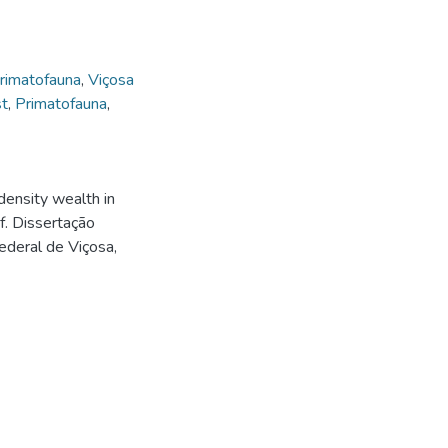
rimatofauna
,
Viçosa
st
,
Primatofauna
,
density wealth in
f. Dissertação
ederal de Viçosa,