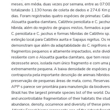
meses, em média, duas vezes por semana, entre as 07:00
totalizando 1.130 horas de coleta de dados e 274,6 Km 
dias. Foram registradas quatro espécies de primatas: Callic
Alouatta guariba clamitans, Callithrix penicillata e C. jacc
híbrida, além do registro de grupos mistos, formados a par
C. penicillata e C. jacchus e formas híbridas de Callithrix s
extinção local para Callithrix aurita e Sapajus nigritus. Os 
demonstram que além da adaptabilidade do C. nigrifrons 
fragmentos pequenos e altamente impactados, este divid
resiliente com o Alouatta guariba clamitans, que tem resis
dezessete anos, isolada num único fragmento e com uma 
extremamente pequena. A baixa densidade de espécies p
contraposta pela importante descrição de animais híbrido
preservação de pequenas áreas de mata, como, Reservas
APP s parece ser prioritária para manutenção da biodivers
Brazil has the largest primate species list of the world. D
and uncontrollable fragmentation of their habitats the stu
abundance, density, occurrence and diversity of these pri