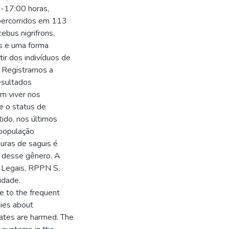
-17:00 horas,
percorridos em 113
ebus nigrifrons,
hus e uma forma
tir dos indivíduos de
p. Registramos a
resultados
em viver nos
e o status de
tido, nos últimos
população
uras de saguis é
s desse gênero. A
 Legais, RPPN S,
idade.
ue to the frequent
dies about
mates are harmed. The