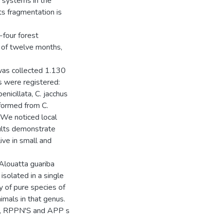
t systems in the
ts fragmentation is
-four forest
 of twelve months,
was collected 1.130
s were registered:
enicillata, C. jacchus
 formed from C.
. We noticed local
esults demonstrate
live in small and
 Alouatta guariba
solated in a single
y of pure species of
imals in that genus.
es, RPPN'S and APP s