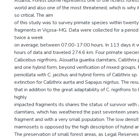
Atlantic Forest biome represents one of the richest fores
world and also one of the most threatened, which is why i
so critical. The aim
of this study was to survey primate species within twenty
fragments in Viçosa-MG. Data were collected for a period
twice a week
on average, between 07:00-17:00 hours. In 113 days it 
hours of data and traveled 274.6 km. Four primate specie
Callicebus nigrifrons, Alouatta guariba clamitans, Callithrix p
and one hybrid form, beyond verification of mixed groups,
penicillata with C. jacchus and hybrid forms of Callithrix sp
extinction for Callithrix aurita and Sapajus nigritus. The r
that in addition to the great adaptability of C. nigrifrons to 
highly
impacted fragments its shares the status of survivor with
clamitans, which has weathered the past seventeen years i
fragment and with a very small population. The low densit
marmosets is opposed by the high description of hybrid an
The preservation of small forest areas, as Legal Reserv