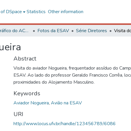
l of DSpace
Statistics
Other information
Acervo Fotográfico do ACH-UFV
Fotos da ESAV
Série Diretores
Visita d
ueira
Abstract
Visita do aviador Nogueira, frequentador assíduo do Cam
ESAV. Ao lado do professor Geraldo Francisco Corrêa, loc
proximidades do Alojamento Masculino.
Keywords
Aviador Nogueira
,
Avião na ESAV
URI
http://www.locus.ufv.br/handle/123456789/6086