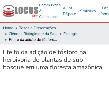
Communities
All of
Oth
&
Statistics
DSpace
inform
Collections
Home
Teses e Dissertações
Ciências Biológicas e da Saúde
Ecologia
Efeito da adição de fósforo na herbivoria de plantas de sub-bosque em uma floresta amazônica
Efeito da adição de fósforo na
herbivoria de plantas de sub-
bosque em uma floresta amazônica