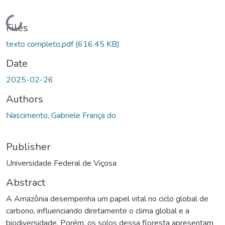
Loading...
Files
texto completo.pdf
(616.45 KB)
Date
2025-02-26
Authors
Nascimento, Gabriele França do
Publisher
Universidade Federal de Viçosa
Abstract
A Amazônia desempenha um papel vital no ciclo global de
carbono, influenciando diretamente o clima global e a
biodiversidade. Porém, os solos dessa floresta apresentam