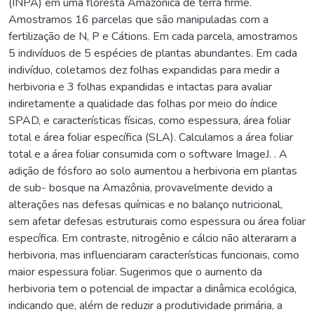
(INPA) em uma floresta Amazônica de terra firme.
Amostramos 16 parcelas que são manipuladas com a
fertilização de N, P e Cátions. Em cada parcela, amostramos
5 indivíduos de 5 espécies de plantas abundantes. Em cada
indivíduo, coletamos dez folhas expandidas para medir a
herbivoria e 3 folhas expandidas e intactas para avaliar
indiretamente a qualidade das folhas por meio do índice
SPAD, e características físicas, como espessura, área foliar
total e área foliar específica (SLA). Calculamos a área foliar
total e a área foliar consumida com o software ImageJ. . A
adição de fósforo ao solo aumentou a herbivoria em plantas
de sub- bosque na Amazônia, provavelmente devido a
alterações nas defesas químicas e no balanço nutricional,
sem afetar defesas estruturais como espessura ou área foliar
específica. Em contraste, nitrogênio e cálcio não alteraram a
herbivoria, mas influenciaram características funcionais, como
maior espessura foliar. Sugerimos que o aumento da
herbivoria tem o potencial de impactar a dinâmica ecológica,
indicando que, além de reduzir a produtividade primária, a