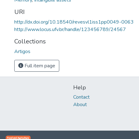
Memory
,
Intangible assets
URI
http://dx.doi.org/10.18540/revesvl1iss1pp0049-0063
http://www.locus.ufv.br/handle/123456789/24567
Collections
Artigos
Full item page
Help
Contact
About