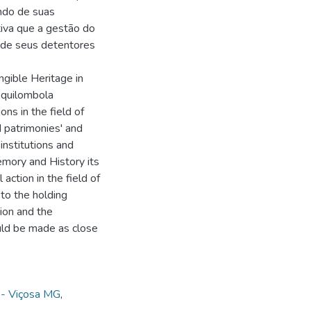
ndo de suas
tiva que a gestão do
l de seus detentores
ngible Heritage in
 quilombola
ns in the field of
 patrimonies' and
 institutions and
emory and History its
action in the field of
to the holding
tion and the
uld be made as close
é- Viçosa MG
,