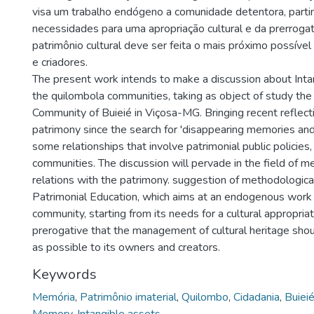
visa um trabalho endógeno a comunidade detentora, parti
necessidades para uma apropriação cultural e da prerroga
patrimônio cultural deve ser feita o mais próximo possíve
e criadores.
The present work intends to make a discussion about Inta
the quilombola communities, taking as object of study the
Community of Buieié in Viçosa-MG. Bringing recent reflectio
patrimony since the search for 'disappearing memories and
some relationships that involve patrimonial public policies,
communities. The discussion will pervade in the field of m
relations with the patrimony. suggestion of methodological 
Patrimonial Education, which aims at an endogenous work 
community, starting from its needs for a cultural appropria
prerogative that the management of cultural heritage sho
as possible to its owners and creators.
Keywords
Memória
,
Patrimônio imaterial
,
Quilombo
,
Cidadania
,
Buiei