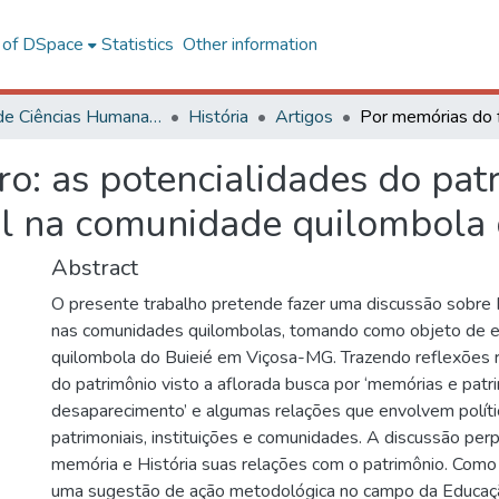
l of DSpace
Statistics
Other information
Centro de Ciências Humanas, Letras e Artes
História
Artigos
o: as potencialidades do pat
l na comunidade quilombola 
Abstract
O presente trabalho pretende fazer uma discussão sobre P
nas comunidades quilombolas, tomando como objeto de 
quilombola do Buieié em Viçosa-MG. Trazendo reflexões
do patrimônio visto a aflorada busca por ‘memórias e pat
desaparecimento’ e algumas relações que envolvem políti
patrimoniais, instituições e comunidades. A discussão pe
memória e História suas relações com o patrimônio. Co
uma sugestão de ação metodológica no campo da Educaçã