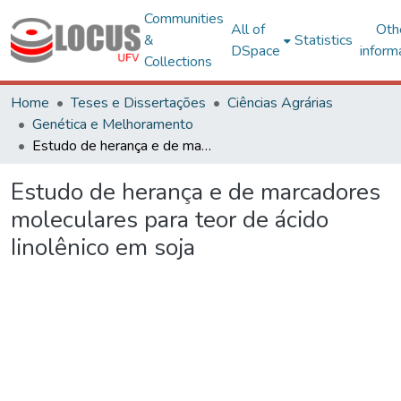
Communities
All of
Oth
&
Statistics
DSpace
inform
Collections
Home
Teses e Dissertações
Ciências Agrárias
Genética e Melhoramento
Estudo de herança e de marcadores moleculares para teor de ácido Iinolênico em soja
Estudo de herança e de marcadores
moleculares para teor de ácido
Iinolênico em soja