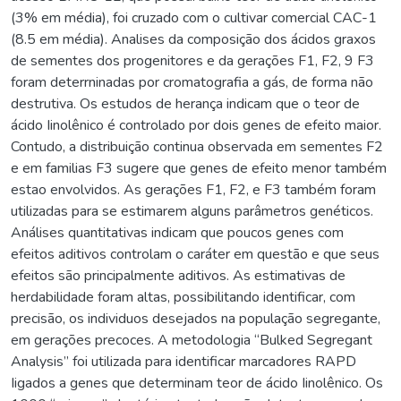
(3% em média), foi cruzado com o cultivar comercial CAC-1
(8.5 em média). Analises da composição dos ácidos graxos
de sementes dos progenitores e da gerações F1, F2, 9 F3
foram deterrninadas por cromatografia a gás, de forma não
destrutiva. Os estudos de herança indicam que o teor de
ácido Iinolênico é controlado por dois genes de efeito maior.
Contudo, a distribuição continua observada em sementes F2
e em familias F3 sugere que genes de efeito menor também
estao envolvidos. As gerações F1, F2, e F3 também foram
utilizadas para se estimarem alguns parâmetros genéticos.
Análises quantitativas indicam que poucos genes com
efeitos aditivos controlam o caráter em questão e que seus
efeitos são principalmente aditivos. As estimativas de
herdabilidade foram altas, possibilitando identificar, com
precisão, os individuos desejados na população segregante,
em gerações precoces. A metodologia “Bulked Segregant
Analysis” foi utilizada para identificar marcadores RAPD
Iigados a genes que determinam teor de ácido Iinolênico. Os