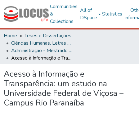
Communities
All of
Oth
&
Statistics
DSpace
inform
Collections
Home
Teses e Dissertações
Ciências Humanas, Letras e Artes
Administração - Mestrado Profissional
Acesso à Informação e Transparência: um estudo na Universidade Federal de Viçosa – Campus Rio Paranaíba
Acesso à Informação e
Transparência: um estudo na
Universidade Federal de Viçosa –
Campus Rio Paranaíba