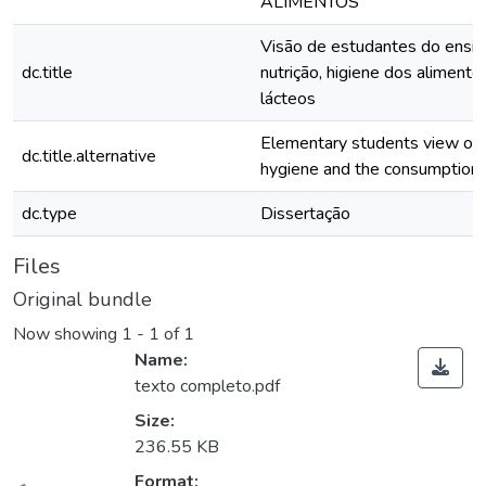
ALIMENTOS
Visão de estudantes do ensin
dc.title
nutrição, higiene dos aliment
lácteos
Elementary students view on f
dc.title.alternative
hygiene and the consumption o
dc.type
Dissertação
Files
Original bundle
Now showing
1 - 1 of 1
Name:
texto completo.pdf
Size:
236.55 KB
Format: