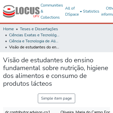
Communities
All of
Oth
&
Statistics
DSpace
inform
Collections
Home
Teses e Dissertações
Ciências Exatas e Tecnológicas
Ciência e Tecnologia de Alimentos
Visão de estudantes do ensino fundamental sobre nutrição, higiene dos alimentos e consumo de produtos lácteos
Visão de estudantes do ensino
fundamental sobre nutrição, higiene
dos alimentos e consumo de
produtos lácteos
Simple item page
dc.contributor.advisor-co1
Oliveira, Maria do Carmo Font