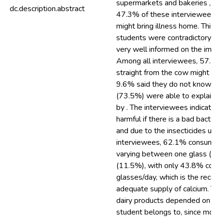
supermarkets and bakeries ,
dc.description.abstract
47.3% of these interviewees a
might bring illness home. Thi
students were contradictory, o
very well informed on the impo
Among all interviewees, 57.7
straight from the cow might b
9.6% said they do not know. 
(73.5%) were able to explain
by . The interviewees indicat
harmful if there is a bad bacteri
and due to the insecticides u
interviewees, 62.1% consumed 
varying between one glass (5
(11.5%), with only 43.8% con
glasses/day, which is the rec
adequate supply of calcium. 
dairy products depended on th
student belongs to, since mo