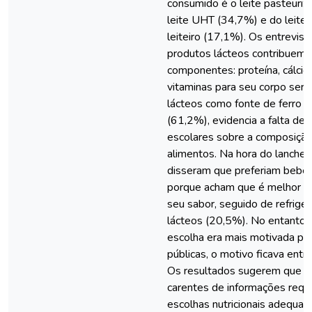
consumido é o leite pasteuri
leite UHT (34,7%) e do leite 
leiteiro (17,1%). Os entrevis
produtos lácteos contribuem 
componentes: proteína, cálcio, 
vitaminas para seu corpo ser 
lácteos como fonte de ferro (
(61,2%), evidencia a falta de
escolares sobre a composição 
alimentos. Na hora do lanche,
disseram que preferiam beber
porque acham que é melhor pa
seu sabor, seguido de refrige
lácteos (20,5%). No entanto, 
escolha era mais motivada pel
públicas, o motivo ficava entr
Os resultados sugerem que o
carentes de informações requ
escolhas nutricionais adequa