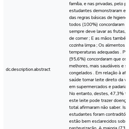
família, e nas privadas, pelo p
estudantes demonstraram en
das regras básicas de higiene
todos (100%) concordaram co
sempre deve lavar as frutas, 
de comer ; E as mãos também 
cozinha limpa ; Os alimentos
temperaturas adequadas . Pr
(95,6%) concordaram que os 
melhores, mais saudáveis e s
dc.description.abstract
congelados . Em relação à afi
saúde tomar leite direto da v
em supermercados e padarias
No entanto, destes, 47,3% 
este leite pode trazer doença
total afirmaram não saber. Is
estudantes foram contraditório
estão bem esclarecidos sobre
pasteurização. A maioria (73