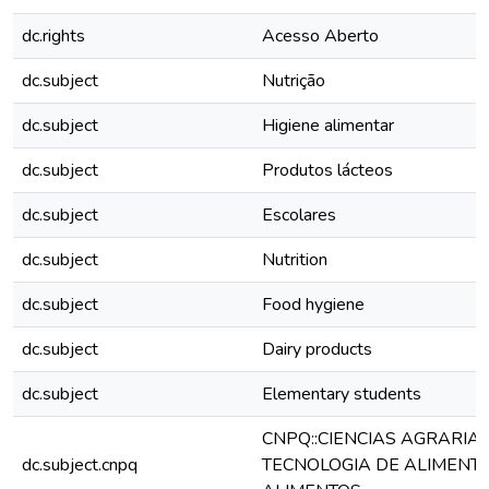
dc.rights
Acesso Aberto
dc.subject
Nutrição
dc.subject
Higiene alimentar
dc.subject
Produtos lácteos
dc.subject
Escolares
dc.subject
Nutrition
dc.subject
Food hygiene
dc.subject
Dairy products
dc.subject
Elementary students
CNPQ::CIENCIAS AGRARIAS:
dc.subject.cnpq
TECNOLOGIA DE ALIMENTOS