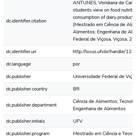
ANTUNES, Veridiana de Carva
students view on food nutriti
consumption of dairy products
dc.identifier.citation
(Mestrado em Ciência de Alim
Alimentos; Engenharia de Ali
Federal de Viçosa, Viçosa, 20
dc.identifier.uri
http://locus.ufv.br/handle/
dc.language
por
dc.publisher
Universidade Federal de Viço
dc.publisher.country
BR
Ciência de Alimentos; Tecnolo
dc.publisher.department
Engenharia de Alimentos
dc.publisher.initials
UFV
dc.publisher.program
Mestrado em Ciência e Tecno