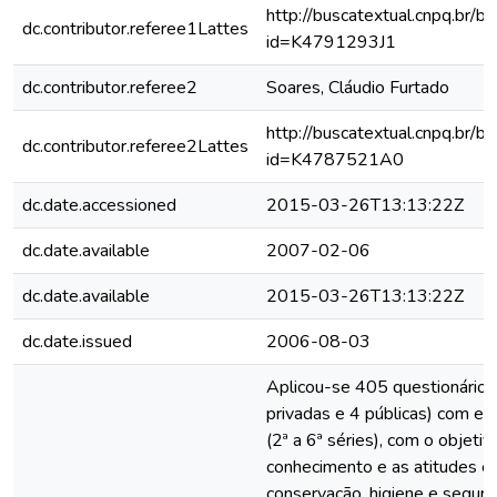
http://buscatextual.cnpq.br/bu
dc.contributor.referee1Lattes
id=K4791293J1
dc.contributor.referee2
Soares, Cláudio Furtado
http://buscatextual.cnpq.br/bu
dc.contributor.referee2Lattes
id=K4787521A0
dc.date.accessioned
2015-03-26T13:13:22Z
dc.date.available
2007-02-06
dc.date.available
2015-03-26T13:13:22Z
dc.date.issued
2006-08-03
Aplicou-se 405 questionários
privadas e 4 públicas) com e
(2ª a 6ª séries), com o objetiv
conhecimento e as atitudes em
conservação, higiene e segur