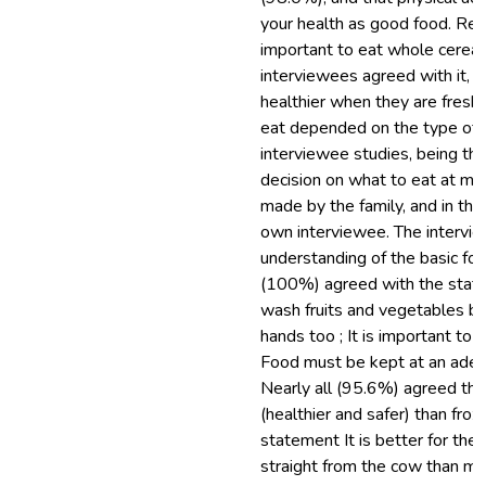
your health as good food. Reg
important to eat whole cereal
interviewees agreed with it, a
healthier when they are fresh.
eat depended on the type of 
interviewee studies, being tha
decision on what to eat at me
made by the family, and in the
own interviewee. The interv
understanding of the basic foo
(100%) agreed with the stat
wash fruits and vegetables be
hands too ; It is important to 
Food must be kept at an adeq
Nearly all (95.6%) agreed tha
(healthier and safer) than froz
statement It is better for the 
straight from the cow than mi