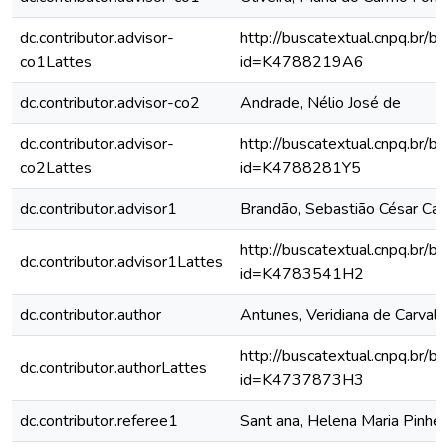
dc.contributor.advisor-
http://buscatextual.cnpq.br/bu
co1Lattes
id=K4788219A6
dc.contributor.advisor-co2
Andrade, Nélio José de
dc.contributor.advisor-
http://buscatextual.cnpq.br/bu
co2Lattes
id=K4788281Y5
dc.contributor.advisor1
Brandão, Sebastião César Ca
http://buscatextual.cnpq.br/bu
dc.contributor.advisor1Lattes
id=K4783541H2
dc.contributor.author
Antunes, Veridiana de Carvalh
http://buscatextual.cnpq.br/bu
dc.contributor.authorLattes
id=K4737873H3
dc.contributor.referee1
Sant ana, Helena Maria Pinhei