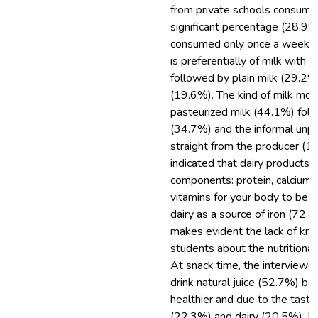
from private schools consumed
significant percentage (28.9%
consumed only once a week or
is preferentially of milk with 
followed by plain milk (29.2%
(19.6%). The kind of milk mo
pasteurized milk (44.1%) fol
(34.7%) and the informal unp
straight from the producer (1
indicated that dairy products 
components: protein, calcium, ir
vitamins for your body to be h
dairy as a source of iron (72.
makes evident the lack of k
students about the nutritional
At snack time, the interviewe
drink natural juice (52.7%) bec
healthier and due to the taste
(22.3%) and dairy (20.5%). It