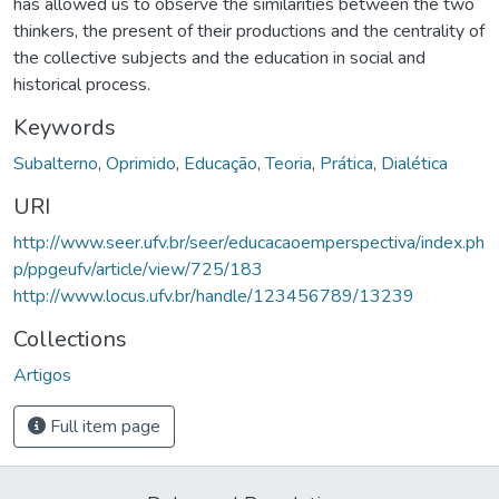
has allowed us to observe the similarities between the two
thinkers, the present of their productions and the centrality of
the collective subjects and the education in social and
historical process.
Keywords
Subalterno
,
Oprimido
,
Educação
,
Teoria
,
Prática
,
Dialética
URI
http://www.seer.ufv.br/seer/educacaoemperspectiva/index.ph
p/ppgeufv/article/view/725/183
http://www.locus.ufv.br/handle/123456789/13239
Collections
Artigos
Full item page