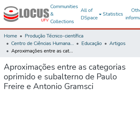
Communities
All of
Oth
&
Statistics
DSpace
inform
Collections
Home
Produção Técnico-científica
Centro de Ciências Humanas, Letras e Artes
Educação
Artigos
Aproximações entre as categorias oprimido e subalterno de Paulo Freire e Antonio Gramsci
Aproximações entre as categorias
oprimido e subalterno de Paulo
Freire e Antonio Gramsci