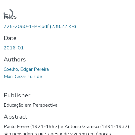
Loading...
Files
725-2080-1-PB.pdf
(238.22 KB)
Date
2016-01
Authors
Coelho, Edgar Pereira
Mari, Cezar Luiz de
Publisher
Educação em Perspectiva
Abstract
Paulo Freire (1921-1997) e Antonio Gramsci (1891-1937)
são pensadores que, apesar de viverem em épocas