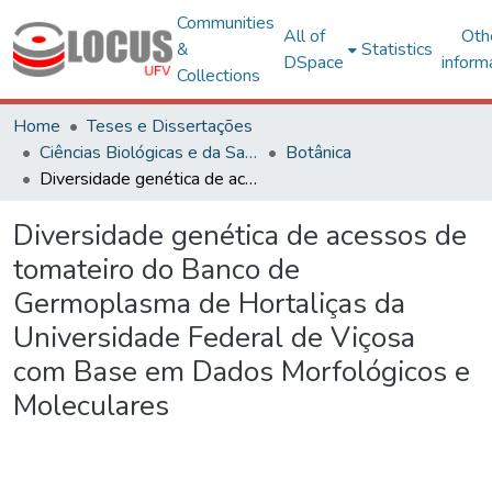
Communities
All of
Oth
&
Statistics
DSpace
inform
Collections
Home
Teses e Dissertações
Ciências Biológicas e da Saúde
Botânica
Diversidade genética de acessos de tomateiro do Banco de Germoplasma de Hortaliças da Universidade Federal de Viçosa com Base em Dados Morfológicos e Moleculares
Diversidade genética de acessos de
tomateiro do Banco de
Germoplasma de Hortaliças da
Universidade Federal de Viçosa
com Base em Dados Morfológicos e
Moleculares