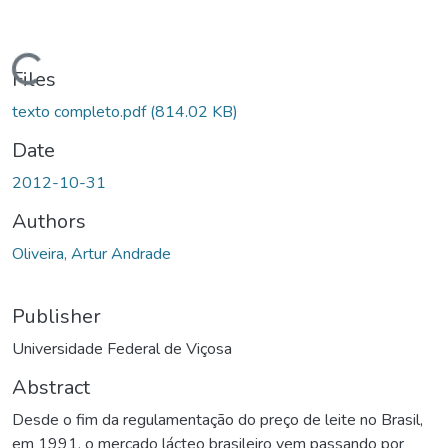
ading...
Files
texto completo.pdf
(814.02 KB)
Date
2012-10-31
Authors
Oliveira, Artur Andrade
Publisher
Universidade Federal de Viçosa
Abstract
Desde o fim da regulamentação do preço de leite no Brasil,
em 1991, o mercado lácteo brasileiro vem passando por