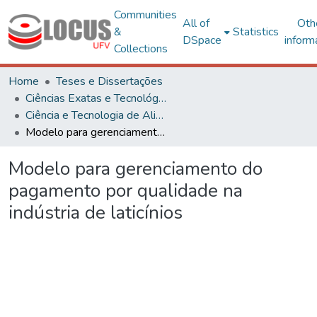
Communities
All of
Oth
&
Statistics
DSpace
inform
Collections
Home
Teses e Dissertações
Ciências Exatas e Tecnológicas
Ciência e Tecnologia de Alimentos
Modelo para gerenciamento do pagamento por qualidade na indústria de laticínios
Modelo para gerenciamento do
pagamento por qualidade na
indústria de laticínios