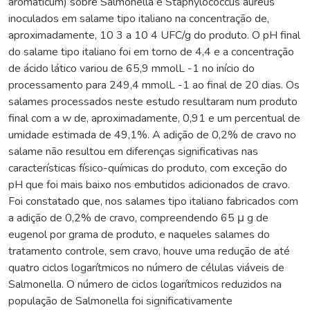
aromaticum) sobre Salmonella e Staphylococcus aureus
inoculados em salame tipo italiano na concentração de,
aproximadamente, 10 3 a 10 4 UFC/g do produto. O pH final
do salame tipo italiano foi em torno de 4,4 e a concentração
de ácido lático variou de 65,9 mmolL -1 no início do
processamento para 249,4 mmolL -1 ao final de 20 dias. Os
salames processados neste estudo resultaram num produto
final com a w de, aproximadamente, 0,91 e um percentual de
umidade estimada de 49,1%. A adição de 0,2% de cravo no
salame não resultou em diferenças significativas nas
características físico-químicas do produto, com exceção do
pH que foi mais baixo nos embutidos adicionados de cravo.
Foi constatado que, nos salames tipo italiano fabricados com
a adição de 0,2% de cravo, compreendendo 65 μ g de
eugenol por grama de produto, e naqueles salames do
tratamento controle, sem cravo, houve uma redução de até
quatro ciclos logarítmicos no número de células viáveis de
Salmonella. O número de ciclos logarítmicos reduzidos na
população de Salmonella foi significativamente