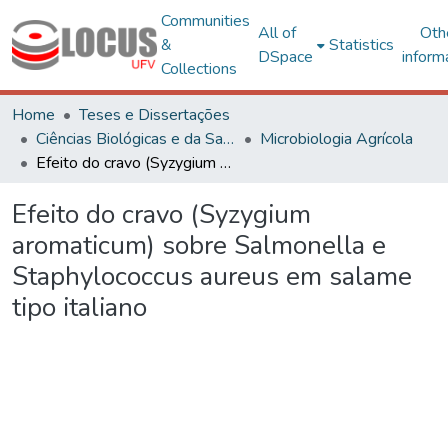
Communities
All of
Oth
&
Statistics
DSpace
inform
Collections
Home
Teses e Dissertações
Ciências Biológicas e da Saúde
Microbiologia Agrícola
Efeito do cravo (Syzygium aromaticum) sobre Salmonella e Staphylococcus aureus em salame tipo italiano
Efeito do cravo (Syzygium
aromaticum) sobre Salmonella e
Staphylococcus aureus em salame
tipo italiano