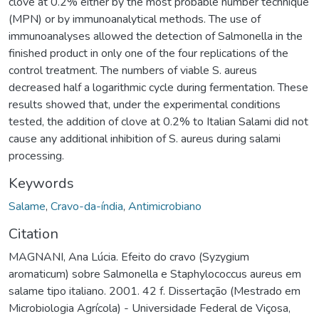
clove at 0.2% either by the most probable number technique
(MPN) or by immunoanalytical methods. The use of
immunoanalyses allowed the detection of Salmonella in the
finished product in only one of the four replications of the
control treatment. The numbers of viable S. aureus
decreased half a logarithmic cycle during fermentation. These
results showed that, under the experimental conditions
tested, the addition of clove at 0.2% to Italian Salami did not
cause any additional inhibition of S. aureus during salami
processing.
Keywords
Salame
,
Cravo-da-índia
,
Antimicrobiano
Citation
MAGNANI, Ana Lúcia. Efeito do cravo (Syzygium
aromaticum) sobre Salmonella e Staphylococcus aureus em
salame tipo italiano. 2001. 42 f. Dissertação (Mestrado em
Microbiologia Agrícola) - Universidade Federal de Viçosa,