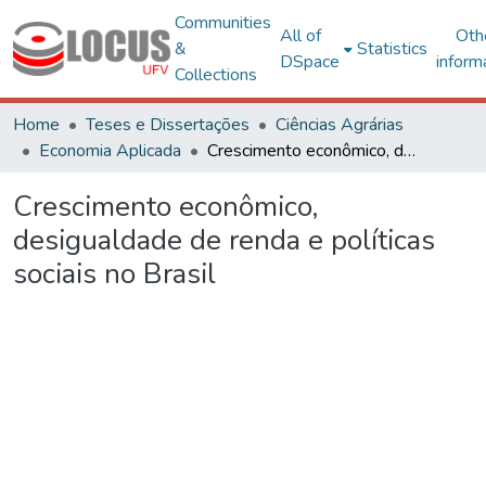
Communities
All of
Oth
&
Statistics
DSpace
inform
Collections
Home
Teses e Dissertações
Ciências Agrárias
Economia Aplicada
Crescimento econômico, desigualdade de renda e políticas sociais no Brasil
Crescimento econômico,
desigualdade de renda e políticas
sociais no Brasil