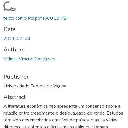
Loading...
Files
texto completo.pdf
(660.19 KB)
Date
2011-07-08
Authors
Vidigal, Vinícius Gonçalves
Publisher
Universidade Federal de Viçosa
Abstract
A literatura econômica não apresenta um consenso sobre a
relação entre crescimento e desigualdade de renda. Estudos
têm sido desenvolvidos em nível de países, mas as várias
diferenças existentes dificultam as análises e tornam