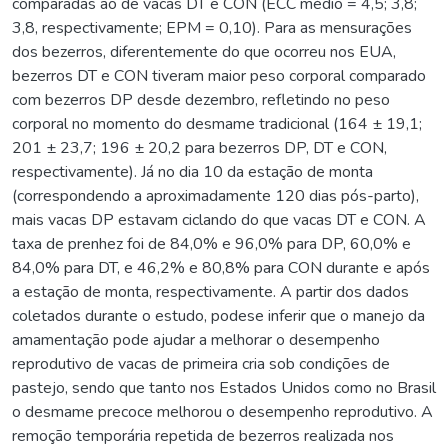
comparadas ao de vacas DT e CON (ECC médio = 4,5; 3,8;
3,8, respectivamente; EPM = 0,10). Para as mensurações
dos bezerros, diferentemente do que ocorreu nos EUA,
bezerros DT e CON tiveram maior peso corporal comparado
com bezerros DP desde dezembro, refletindo no peso
corporal no momento do desmame tradicional (164 ± 19,1;
201 ± 23,7; 196 ± 20,2 para bezerros DP, DT e CON,
respectivamente). Já no dia 10 da estação de monta
(correspondendo a aproximadamente 120 dias pós-parto),
mais vacas DP estavam ciclando do que vacas DT e CON. A
taxa de prenhez foi de 84,0% e 96,0% para DP, 60,0% e
84,0% para DT, e 46,2% e 80,8% para CON durante e após
a estação de monta, respectivamente. A partir dos dados
coletados durante o estudo, podese inferir que o manejo da
amamentação pode ajudar a melhorar o desempenho
reprodutivo de vacas de primeira cria sob condições de
pastejo, sendo que tanto nos Estados Unidos como no Brasil
o desmame precoce melhorou o desempenho reprodutivo. A
remoção temporária repetida de bezerros realizada nos