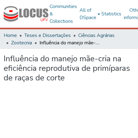
Communities
All of
Oth
&
Statistics
DSpace
inform
Collections
Home
Teses e Dissertações
Ciências Agrárias
Zootecnia
Influência do manejo mãe-cria na eficiência reprodutiva de primíparas de raças de corte
Influência do manejo mãe-cria na
eficiência reprodutiva de primíparas
de raças de corte