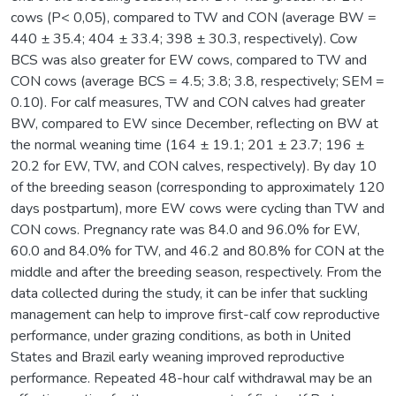
cows (P< 0,05), compared to TW and CON (average BW =
440 ± 35.4; 404 ± 33.4; 398 ± 30.3, respectively). Cow
BCS was also greater for EW cows, compared to TW and
CON cows (average BCS = 4.5; 3.8; 3.8, respectively; SEM =
0.10). For calf measures, TW and CON calves had greater
BW, compared to EW since December, reflecting on BW at
the normal weaning time (164 ± 19.1; 201 ± 23.7; 196 ±
20.2 for EW, TW, and CON calves, respectively). By day 10
of the breeding season (corresponding to approximately 120
days postpartum), more EW cows were cycling than TW and
CON cows. Pregnancy rate was 84.0 and 96.0% for EW,
60.0 and 84.0% for TW, and 46.2 and 80.8% for CON at the
middle and after the breeding season, respectively. From the
data collected during the study, it can be infer that suckling
management can help to improve first-calf cow reproductive
performance, under grazing conditions, as both in United
States and Brazil early weaning improved reproductive
performance. Repeated 48-hour calf withdrawal may be an