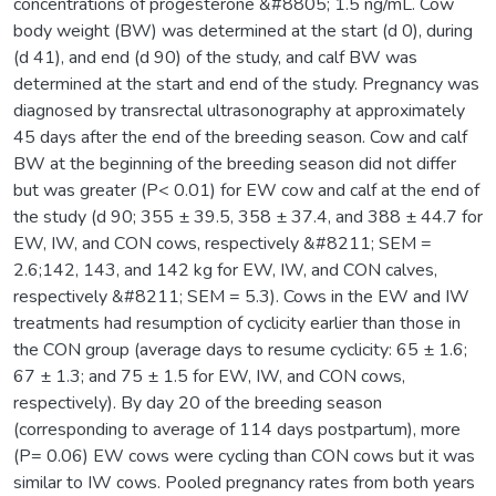
concentrations of progesterone &#8805; 1.5 ng/mL. Cow
body weight (BW) was determined at the start (d 0), during
(d 41), and end (d 90) of the study, and calf BW was
determined at the start and end of the study. Pregnancy was
diagnosed by transrectal ultrasonography at approximately
45 days after the end of the breeding season. Cow and calf
BW at the beginning of the breeding season did not differ
but was greater (P< 0.01) for EW cow and calf at the end of
the study (d 90; 355 ± 39.5, 358 ± 37.4, and 388 ± 44.7 for
EW, IW, and CON cows, respectively &#8211; SEM =
2.6;142, 143, and 142 kg for EW, IW, and CON calves,
respectively &#8211; SEM = 5.3). Cows in the EW and IW
treatments had resumption of cyclicity earlier than those in
the CON group (average days to resume cyclicity: 65 ± 1.6;
67 ± 1.3; and 75 ± 1.5 for EW, IW, and CON cows,
respectively). By day 20 of the breeding season
(corresponding to average of 114 days postpartum), more
(P= 0.06) EW cows were cycling than CON cows but it was
similar to IW cows. Pooled pregnancy rates from both years