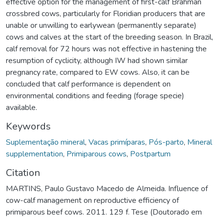
effective option for the management of first-calf Brahman
crossbred cows, particularly for Floridian producers that are
unable or unwilling to earlywean (permanently separate)
cows and calves at the start of the breeding season. In Brazil,
calf removal for 72 hours was not effective in hastening the
resumption of cyclicity, although IW had shown similar
pregnancy rate, compared to EW cows. Also, it can be
concluded that calf performance is dependent on
environmental conditions and feeding (forage specie)
available.
Keywords
Suplementação mineral
,
Vacas primíparas
,
Pós-parto
,
Mineral
supplementation
,
Primiparous cows
,
Postpartum
Citation
MARTINS, Paulo Gustavo Macedo de Almeida. Influence of
cow-calf management on reproductive efficiency of
primiparous beef cows. 2011. 129 f. Tese (Doutorado em