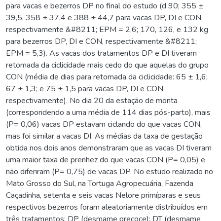
para vacas e bezerros DP no final do estudo (d 90; 355 ±
39,5, 358 ± 37,4 e 388 ± 44,7 para vacas DP, DI e CON,
respectivamente &#8211; EPM = 2,6; 170, 126, e 132 kg
para bezerros DP, DI e CON, respectivamente &#8211;
EPM = 5,3). As vacas dos tratamentos DP e DI tiveram
retomada da ciclicidade mais cedo do que aquelas do grupo
CON (média de dias para retomada da ciclicidade: 65 ± 1,6;
67 ± 1,3; e 75 ± 1,5 para vacas DP, DI e CON,
respectivamente). No dia 20 da estação de monta
(correspondendo a uma média de 114 dias pós-parto), mais
(P= 0,06) vacas DP estavam ciclando do que vacas CON,
mas foi similar a vacas DI. As médias da taxa de gestação
obtida nos dois anos demonstraram que as vacas DI tiveram
uma maior taxa de prenhez do que vacas CON (P= 0,05) e
não diferiram (P= 0,75) de vacas DP. No estudo realizado no
Mato Grosso do Sul, na Tortuga Agropecuária, Fazenda
Caçadinha, setenta e seis vacas Nelore primíparas e seus
respectivos bezerros foram aleatoriamente distribuídos em
três tratamentos: DP (desmame precoce); DT (desmame