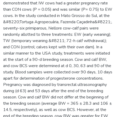
demonstrated that IW cows had a greater pregnancy rate
than CON cows (P = 0.05) and was similar (P= 0.75) to EW
cows. In the study conducted in Mato Grosso do Sul, at the
&#8220;Tortuga Agropecuária, Fazenda Caçadinha&#8221;,
seventy-six primiparous, Nellore cow-calf pairs were
randomly allotted to three treatments: EW (early weaning);
TW (temporary weaning &#8211; 72-h calf withdrawal;);
and CON (control; calves kept with their own dam). In a
similar manner to the USA study, treatments were initiated
at the start of a 90-d breeding season. Cow and calf BW,
and cow BCS were determined at d 0, 30, 63 and 90 of the
study. Blood samples were collected over 90 days, 10 days
apart for determination of progesterone concentrations.
Pregnancy was diagnosed by transrectal ultrasonography
during (d 63) and 53 days after the end of the breeding
season. Cow and calf BW did not differ at the beginning of
the breeding season (average BW = 365 ± 28.3 and 106 ±
14.5, respectively), as well as cow BCS. However, at the
end of the breeding season, cow BW was greater for EW