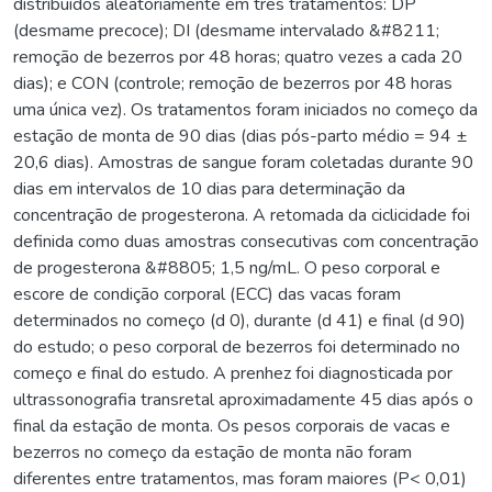
distribuídos aleatoriamente em três tratamentos: DP
(desmame precoce); DI (desmame intervalado &#8211;
remoção de bezerros por 48 horas; quatro vezes a cada 20
dias); e CON (controle; remoção de bezerros por 48 horas
uma única vez). Os tratamentos foram iniciados no começo da
estação de monta de 90 dias (dias pós-parto médio = 94 ±
20,6 dias). Amostras de sangue foram coletadas durante 90
dias em intervalos de 10 dias para determinação da
concentração de progesterona. A retomada da ciclicidade foi
definida como duas amostras consecutivas com concentração
de progesterona &#8805; 1,5 ng/mL. O peso corporal e
escore de condição corporal (ECC) das vacas foram
determinados no começo (d 0), durante (d 41) e final (d 90)
do estudo; o peso corporal de bezerros foi determinado no
começo e final do estudo. A prenhez foi diagnosticada por
ultrassonografia transretal aproximadamente 45 dias após o
final da estação de monta. Os pesos corporais de vacas e
bezerros no começo da estação de monta não foram
diferentes entre tratamentos, mas foram maiores (P< 0,01)