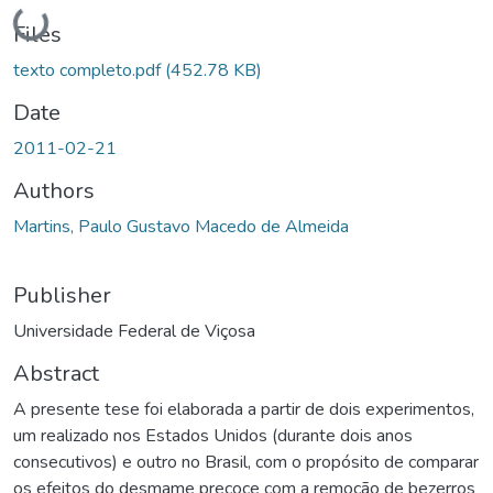
ding...
Files
texto completo.pdf
(452.78 KB)
Date
2011-02-21
Authors
Martins, Paulo Gustavo Macedo de Almeida
Publisher
Universidade Federal de Viçosa
Abstract
A presente tese foi elaborada a partir de dois experimentos,
um realizado nos Estados Unidos (durante dois anos
consecutivos) e outro no Brasil, com o propósito de comparar
os efeitos do desmame precoce com a remoção de bezerros