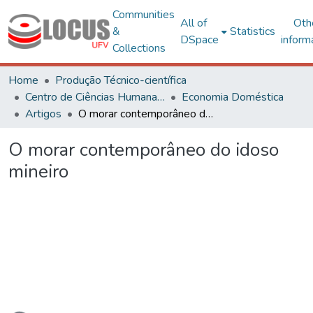
Communities
All of
Oth
&
Statistics
DSpace
inform
Collections
Home
Produção Técnico-científica
Centro de Ciências Humanas, Letras e Artes
Economia Doméstica
Artigos
O morar contemporâneo do idoso mineiro
O morar contemporâneo do idoso
mineiro
Loading...