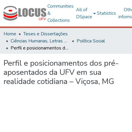
Communities
All of
Oth
&
Statistics
DSpace
inform
Collections
Home
Teses e Dissertações
Ciências Humanas, Letras e Artes
Política Social
Perfil e posicionamentos dos pré-aposentados da UFV em sua realidade cotidiana – Viçosa, MG
Perfil e posicionamentos dos pré-
aposentados da UFV em sua
realidade cotidiana – Viçosa, MG