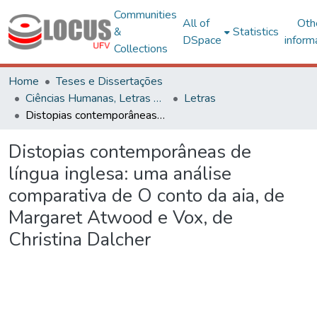
Communities
All of
Oth
&
Statistics
DSpace
inform
Collections
Home
Teses e Dissertações
Ciências Humanas, Letras e Artes
Letras
Distopias contemporâneas de língua inglesa: uma análise comparativa de O conto da aia, de Margaret Atwood e Vox, de Christina Dalcher
Distopias contemporâneas de
língua inglesa: uma análise
comparativa de O conto da aia, de
Margaret Atwood e Vox, de
Christina Dalcher