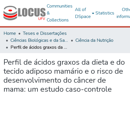
Communities
All of
Oth
&
Statistics
DSpace
inform
Collections
Home
Teses e Dissertações
Ciências Biológicas e da Saúde
Ciência da Nutrição
Perfil de ácidos graxos da dieta e do tecido adiposo mamário e o risco de desenvolvimento do câncer de mama: um estudo caso-controle
Perfil de ácidos graxos da dieta e do
tecido adiposo mamário e o risco de
desenvolvimento do câncer de
mama: um estudo caso-controle