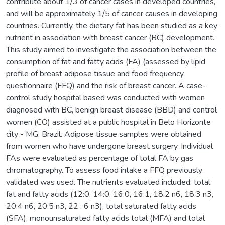
contribute about 1/3 of cancer cases in developed countries,
and will be approximately 1/5 of cancer causes in developing
countries. Currently, the dietary fat has been studied as a key
nutrient in association with breast cancer (BC) development.
This study aimed to investigate the association between the
consumption of fat and fatty acids (FA) (assessed by lipid
profile of breast adipose tissue and food frequency
questionnaire (FFQ) and the risk of breast cancer. A case-
control study hospital based was conducted with women
diagnosed with BC, benign breast disease (BBD) and control
women (CO) assisted at a public hospital in Belo Horizonte
city - MG, Brazil. Adipose tissue samples were obtained
from women who have undergone breast surgery. Individual
FAs were evaluated as percentage of total FA by gas
chromatography. To assess food intake a FFQ previously
validated was used. The nutrients evaluated included: total
fat and fatty acids (12:0, 14:0, 16:0, 16:1, 18:2 n6, 18:3 n3,
20:4 n6, 20:5 n3, 22 : 6 n3), total saturated fatty acids
(SFA), monounsaturated fatty acids total (MFA) and total