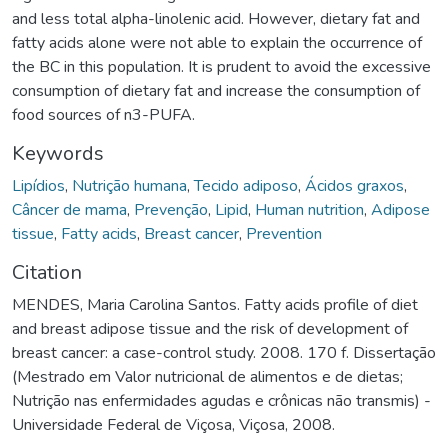
and less total alpha-linolenic acid. However, dietary fat and
fatty acids alone were not able to explain the occurrence of
the BC in this population. It is prudent to avoid the excessive
consumption of dietary fat and increase the consumption of
food sources of n3-PUFA.
Keywords
Lipídios
,
Nutrição humana
,
Tecido adiposo
,
Ácidos graxos
,
Câncer de mama
,
Prevenção
,
Lipid
,
Human nutrition
,
Adipose
tissue
,
Fatty acids
,
Breast cancer
,
Prevention
Citation
MENDES, Maria Carolina Santos. Fatty acids profile of diet
and breast adipose tissue and the risk of development of
breast cancer: a case-control study. 2008. 170 f. Dissertação
(Mestrado em Valor nutricional de alimentos e de dietas;
Nutrição nas enfermidades agudas e crônicas não transmis) -
Universidade Federal de Viçosa, Viçosa, 2008.