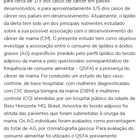
para cerca de 1/3 dos casos de câncer em países
desenvolvidos, e para aproximadamente 1/5 dos casos de
câncer nos países em desenvolvimento. Atualmente, o lipídio
da dieta tem sido um dos principais nutrientes estudado
sobre a sua possível associação com o desenvolvimento do
câncer de mama (CM). O presente estudo tem como objetivo
investigar a associação entre o consumo de lipídios e ácidos
graxos (AG) específicos (medido pelo perfil lipídico do tecido
adiposo da mama e pelo questionário semiqüantitativo de
freqüência de consumo alimentar - QSFA) e a presença do
câncer de mama. Foi conduzido um estudo do tipo caso-
controle, de base hospitalar, com mulheres diagnosticadas
com CM, doença benigna da mama (DBM) e mulheres
controle (CO) atendidas por um hospital público da cidade de
Belo Horizonte MG, Brasil. Amostra do tecido adiposo foi
obtida das pacientes que foram submetidas à cirurgia da
mama. Os AG individuais foram avaliados como porcentagem
do total de AG, por cromatografia gasosa. Para avaliação do
consumo alimentar foi utilizado o QSFA previamente