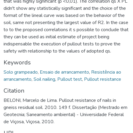
that was highly significant (p <0,01). The correlation qs X PL
didn't show any statistically significant and the choice of the
format of the lineal curve was based on the behavior of the
soil, same not presenting the largest value of R2. In the case
to to the proposed correlations it s possible to conclude that
they can be used as initial estimate of project being
indispensable the execution of pullout tests to prove the
safety with relationship to the values of adopted qs.
Keywords
Solo grampeado
,
Ensaio de arrancamento
,
Resistência ao
arrancamento
,
Soil nailing
,
Pullout test
,
Pullout resistance
Citation
BELONI, Marcelo de Lima. Pullout resistance of nails in
gneiss residual soil. 2010. 149 f. Dissertação (Mestrado em
Geotecnia; Saneamento ambiental) - Universidade Federal
de Viçosa, Viçosa, 2010.