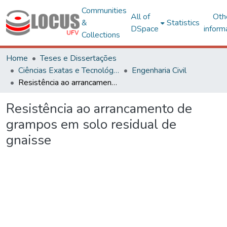
Communities
All of
Oth
&
Statistics
DSpace
inform
Collections
Home
Teses e Dissertações
Ciências Exatas e Tecnológicas
Engenharia Civil
Resistência ao arrancamento de grampos em solo residual de gnaisse
Resistência ao arrancamento de
grampos em solo residual de
gnaisse