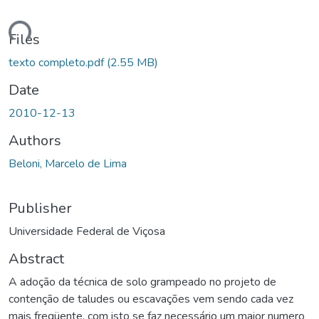
ding...
Files
texto completo.pdf
(2.55 MB)
Date
2010-12-13
Authors
Beloni, Marcelo de Lima
Publisher
Universidade Federal de Viçosa
Abstract
A adoção da técnica de solo grampeado no projeto de
contenção de taludes ou escavações vem sendo cada vez
mais freqüente, com isto se faz necessário um maior numero