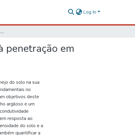
Log In
Condutividade hidráulica, porosidade e resistência à penetração em Latossolos artificialmente compactados
 à penetração em
ejo do solo na sua
fundamentais no
am objetivos deste
ho argiloso e um
 condutividade
e em resposta ao
densidade do solo e a
ambém quantificar a