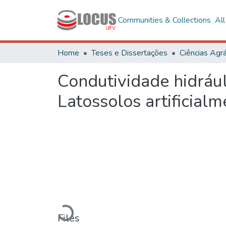
Communities & Collections
Al
Home
Teses e Dissertações
Ciências Agrá
Condutividade hidrául
Latossolos artificia
Loading...
Files