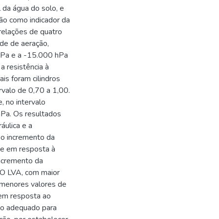
 da água do solo, e
ação como indicador da
 relações de quatro
de de aeração,
hPa e a -15.000 hPa
 resistência à
is foram cilindros
rvalo de 0,70 a 1,00.
, no intervalo
hPa. Os resultados
áulica e a
 o incremento da
de em resposta à
incremento da
 O LVA, com maior
 menores valores de
 em resposta ao
to adequado para