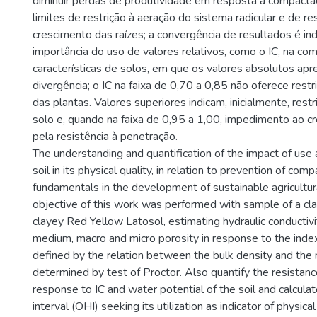
diminuir perdas de produtividade em resposta à compacta
limites de restrição à aeração do sistema radicular e de re
crescimento das raízes; a convergência de resultados é ind
importância do uso de valores relativos, como o IC, na co
características de solos, em que os valores absolutos a
divergência; o IC na faixa de 0,70 a 0,85 não oferece rest
das plantas. Valores superiores indicam, inicialmente, rest
solo e, quando na faixa de 0,95 a 1,00, impedimento ao c
pela resistência à penetração.
The understanding and quantification of the impact of us
soil in its physical quality, in relation to prevention of comp
fundamentals in the development of sustainable agricultu
objective of this work was performed with sample of a c
clayey Red Yellow Latosol, estimating hydraulic conductivi
medium, macro and micro porosity in response to the index
defined by the relation between the bulk density and th
determined by test of Proctor. Also quantify the resistance
response to IC and water potential of the soil and calcula
interval (OHI) seeking its utilization as indicator of physical 