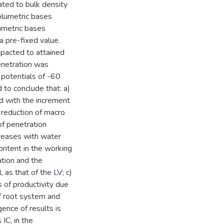
ated to bulk density
olumetric bases
umetric bases
a pre-fixed value.
ompacted to attained
penetration was
e potentials of -60
to conclude that: a)
d with the increment
e reduction of macro
of penetration
creases with water
ontent in the working
ation and the
 as that of the LV; c)
 of productivity due
 of root system and
gence of results is
 IC, in the