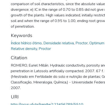
comparison of soil characteristics, since the absolute val
divergence; e) IC in the range of 0.70 to 0.85 did not give r
growth of the plants. High values indicated, initially restric
soil and when the range of 0.95 to 1.00, ending root grow
of penetration.
Keywords
Índice hídrico ótimo
,
Densidade relativa
,
Proctor
,
Optimum h
Relative density
,
Proctor
Citation
ROMERO, Euriel Millán. Hydraulic conductivity, porosity an
penetration in Latosols artificially compacted. 2007. 67 f.
(Mestrado em Fertilidade do solo e nutrição de plantas; 
Classificação, Mineralogia, Química,) - Universidade Federa
2007.
URI
http://locus.ufv.br/handle/123456789/5510