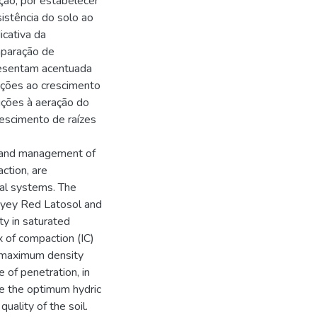
ção, por estabelecer
sistência do solo ao
icativa da
mparação de
presentam acentuada
rições ao crescimento
rições à aeração do
rescimento de raízes
e and management of
action, are
ral systems. The
layey Red Latosol and
ty in saturated
 of compaction (IC)
e maximum density
 of penetration, in
te the optimum hydric
quality of the soil.