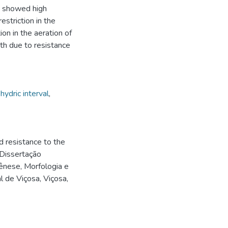
ue showed high
estriction in the
tion in the aeration of
th due to resistance
ydric interval
,
d resistance to the
 Dissertação
Gênese, Morfologia e
l de Viçosa, Viçosa,