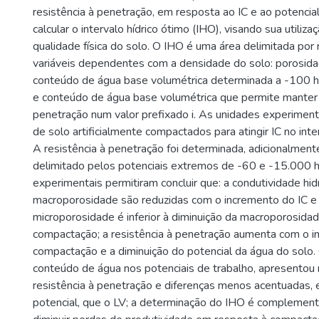
resistência à penetração, em resposta ao IC e ao potencial
calcular o intervalo hídrico ótimo (IHO), visando sua utiliz
qualidade física do solo. O IHO é uma área delimitada por
variáveis dependentes com a densidade do solo: porosida
conteúdo de água base volumétrica determinada a -100 
e conteúdo de água base volumétrica que permite manter a
penetração num valor prefixado i. As unidades experimenta
de solo artificialmente compactados para atingir IC no inte
A resistência à penetração foi determinada, adicionalmente
delimitado pelos potenciais extremos de -60 e -15.000 
experimentais permitiram concluir que: a condutividade hidr
macroporosidade são reduzidas com o incremento do IC e
microporosidade é inferior à diminuição da macroporosida
compactação; a resistência à penetração aumenta com o 
compactação e a diminuição do potencial da água do solo.
conteúdo de água nos potenciais de trabalho, apresentou
resistência à penetração e diferenças menos acentuadas,
potencial, que o LV; a determinação do IHO é complemen