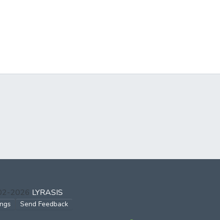
002-2026
LYRASIS
ings
Send Feedback