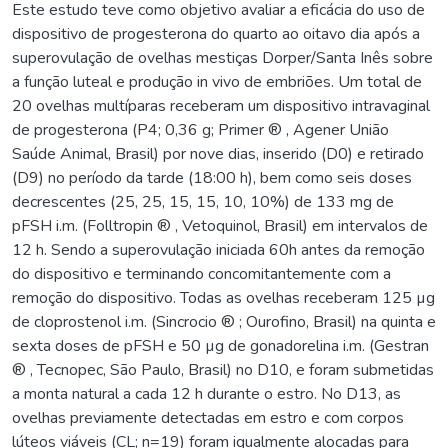
Este estudo teve como objetivo avaliar a eficácia do uso de
dispositivo de progesterona do quarto ao oitavo dia após a
superovulação de ovelhas mestiças Dorper/Santa Inês sobre
a função luteal e produção in vivo de embriões. Um total de
20 ovelhas multíparas receberam um dispositivo intravaginal
de progesterona (P4; 0,36 g; Primer ® , Agener União
Saúde Animal, Brasil) por nove dias, inserido (D0) e retirado
(D9) no período da tarde (18:00 h), bem como seis doses
decrescentes (25, 25, 15, 15, 10, 10%) de 133 mg de
pFSH i.m. (Folltropin ® , Vetoquinol, Brasil) em intervalos de
12 h. Sendo a superovulação iniciada 60h antes da remoção
do dispositivo e terminando concomitantemente com a
remoção do dispositivo. Todas as ovelhas receberam 125 µg
de cloprostenol i.m. (Sincrocio ® ; Ourofino, Brasil) na quinta e
sexta doses de pFSH e 50 µg de gonadorelina i.m. (Gestran
® , Tecnopec, São Paulo, Brasil) no D10, e foram submetidas
a monta natural a cada 12 h durante o estro. No D13, as
ovelhas previamente detectadas em estro e com corpos
lúteos viáveis (CL; n=19) foram igualmente alocadas para