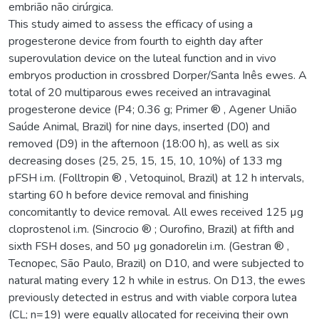
embrião não cirúrgica.
This study aimed to assess the efficacy of using a
progesterone device from fourth to eighth day after
superovulation device on the luteal function and in vivo
embryos production in crossbred Dorper/Santa Inês ewes. A
total of 20 multiparous ewes received an intravaginal
progesterone device (P4; 0.36 g; Primer ® , Agener União
Saúde Animal, Brazil) for nine days, inserted (D0) and
removed (D9) in the afternoon (18:00 h), as well as six
decreasing doses (25, 25, 15, 15, 10, 10%) of 133 mg
pFSH i.m. (Folltropin ® , Vetoquinol, Brazil) at 12 h intervals,
starting 60 h before device removal and finishing
concomitantly to device removal. All ewes received 125 µg
cloprostenol i.m. (Sincrocio ® ; Ourofino, Brazil) at fifth and
sixth FSH doses, and 50 µg gonadorelin i.m. (Gestran ® ,
Tecnopec, São Paulo, Brazil) on D10, and were subjected to
natural mating every 12 h while in estrus. On D13, the ewes
previously detected in estrus and with viable corpora lutea
(CL; n=19) were equally allocated for receiving their own