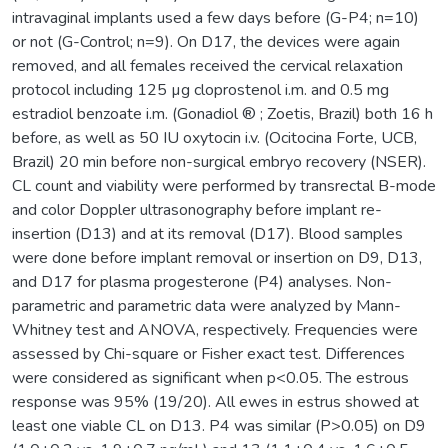
intravaginal implants used a few days before (G-P4; n=10)
or not (G-Control; n=9). On D17, the devices were again
removed, and all females received the cervical relaxation
protocol including 125 µg cloprostenol i.m. and 0.5 mg
estradiol benzoate i.m. (Gonadiol ® ; Zoetis, Brazil) both 16 h
before, as well as 50 IU oxytocin i.v. (Ocitocina Forte, UCB,
Brazil) 20 min before non-surgical embryo recovery (NSER).
CL count and viability were performed by transrectal B-mode
and color Doppler ultrasonography before implant re-
insertion (D13) and at its removal (D17). Blood samples
were done before implant removal or insertion on D9, D13,
and D17 for plasma progesterone (P4) analyses. Non-
parametric and parametric data were analyzed by Mann-
Whitney test and ANOVA, respectively. Frequencies were
assessed by Chi-square or Fisher exact test. Differences
were considered as significant when p<0.05. The estrous
response was 95% (19/20). All ewes in estrus showed at
least one viable CL on D13. P4 was similar (P>0.05) on D9