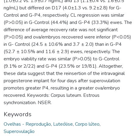
(1.0±0.2 vs. 1.9±0.7 ng/mL) and 13 (1.1±0.4 vs. 1.6±0.5
ng/mL) but differed on D17 (4.0±1.3 vs. 9.2±2.8) for G-
Control and G-P4, respectively. CL regression was similar
(P>0.05) in G-Control (44.4%) and G-P4 (33.3%) ewes. The
difference of average recovery rate was not significant
(P>0.05) and ova/embryos recovered were inferior (P<0.05)
in G- Control (24.5 ± 10.6% and 3.7 ± 2.0) than in G-P4
(52.7 ± 10.5% and 11.6 ± 2.9) ewes, respectively. The
embryo viability rate was similar (P>0.05) to G-Control
(9.1% or 2/22) and G-P4 (23.5% or 19/81). Altogether,
these data suggest that the reinsertion of the intravaginal
progesterone implant for four days after superovulation
promotes greater P4, resulting in a greater ova/embryo
recovered. Keywords: Corpus luteum. Estrous
synchronization. NSER.
Keywords
Ovelhas - Reprodução
,
Luteólise
,
Corpo lúteo
,
Superovulação