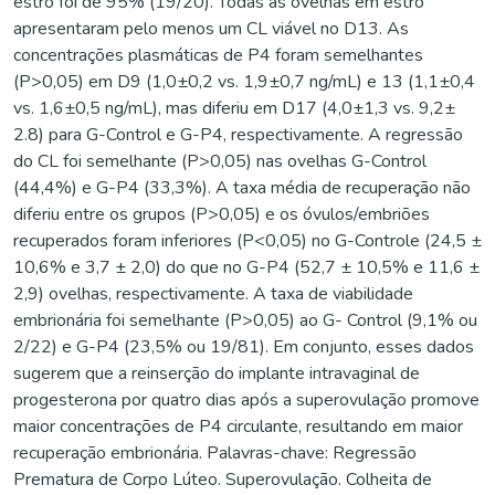
estro foi de 95% (19/20). Todas as ovelhas em estro
apresentaram pelo menos um CL viável no D13. As
concentrações plasmáticas de P4 foram semelhantes
(P>0,05) em D9 (1,0±0,2 vs. 1,9±0,7 ng/mL) e 13 (1,1±0,4
vs. 1,6±0,5 ng/mL), mas diferiu em D17 (4,0±1,3 vs. 9,2±
2.8) para G-Control e G-P4, respectivamente. A regressão
do CL foi semelhante (P>0,05) nas ovelhas G-Control
(44,4%) e G-P4 (33,3%). A taxa média de recuperação não
diferiu entre os grupos (P>0,05) e os óvulos/embriões
recuperados foram inferiores (P<0,05) no G-Controle (24,5 ±
10,6% e 3,7 ± 2,0) do que no G-P4 (52,7 ± 10,5% e 11,6 ±
2,9) ovelhas, respectivamente. A taxa de viabilidade
embrionária foi semelhante (P>0,05) ao G- Control (9,1% ou
2/22) e G-P4 (23,5% ou 19/81). Em conjunto, esses dados
sugerem que a reinserção do implante intravaginal de
progesterona por quatro dias após a superovulação promove
maior concentrações de P4 circulante, resultando em maior
recuperação embrionária. Palavras-chave: Regressão
Prematura de Corpo Lúteo. Superovulação. Colheita de