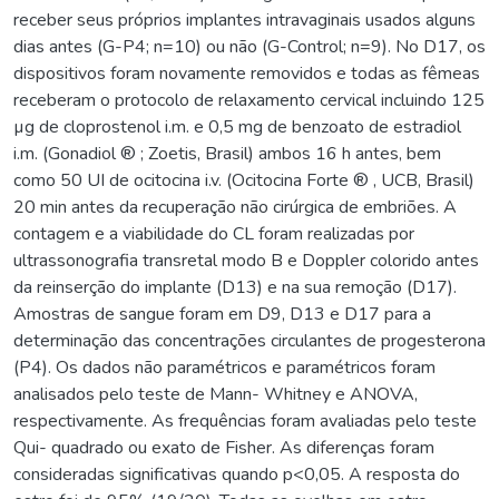
receber seus próprios implantes intravaginais usados alguns
dias antes (G-P4; n=10) ou não (G-Control; n=9). No D17, os
dispositivos foram novamente removidos e todas as fêmeas
receberam o protocolo de relaxamento cervical incluindo 125
µg de cloprostenol i.m. e 0,5 mg de benzoato de estradiol
i.m. (Gonadiol ® ; Zoetis, Brasil) ambos 16 h antes, bem
como 50 UI de ocitocina i.v. (Ocitocina Forte ® , UCB, Brasil)
20 min antes da recuperação não cirúrgica de embriões. A
contagem e a viabilidade do CL foram realizadas por
ultrassonografia transretal modo B e Doppler colorido antes
da reinserção do implante (D13) e na sua remoção (D17).
Amostras de sangue foram em D9, D13 e D17 para a
determinação das concentrações circulantes de progesterona
(P4). Os dados não paramétricos e paramétricos foram
analisados pelo teste de Mann- Whitney e ANOVA,
respectivamente. As frequências foram avaliadas pelo teste
Qui- quadrado ou exato de Fisher. As diferenças foram
consideradas significativas quando p<0,05. A resposta do