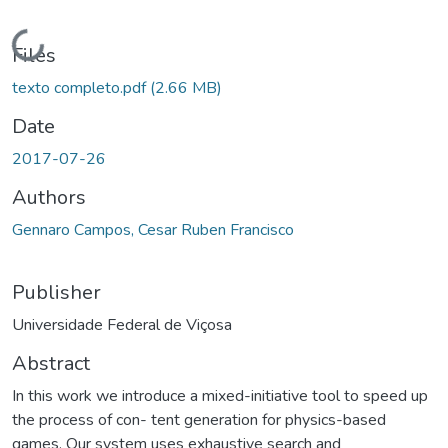
Loading...
Files
texto completo.pdf
(2.66 MB)
Date
2017-07-26
Authors
Gennaro Campos, Cesar Ruben Francisco
Publisher
Universidade Federal de Viçosa
Abstract
In this work we introduce a mixed-initiative tool to speed up
the process of con- tent generation for physics-based
games. Our system uses exhaustive search and