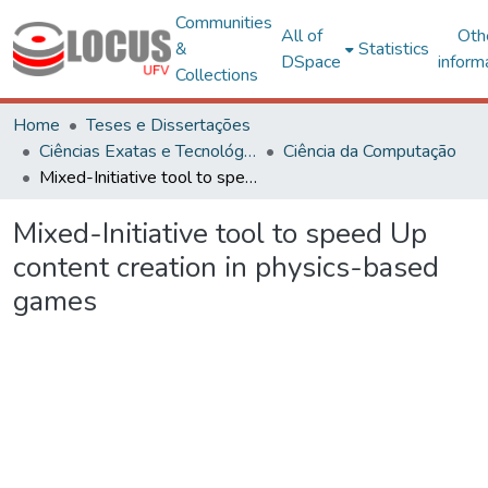
Communities
All of
Oth
&
Statistics
DSpace
inform
Collections
Home
Teses e Dissertações
Ciências Exatas e Tecnológicas
Ciência da Computação
Mixed-Initiative tool to speed Up content creation in physics-based games
Mixed-Initiative tool to speed Up
content creation in physics-based
games