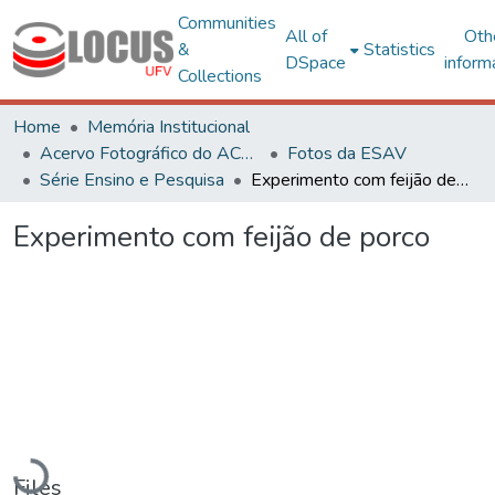
Communities
All of
Oth
&
Statistics
DSpace
inform
Collections
Home
Memória Institucional
Acervo Fotográfico do ACH-UFV
Fotos da ESAV
Série Ensino e Pesquisa
Experimento com feijão de porco
Experimento com feijão de porco
Loading...
Files