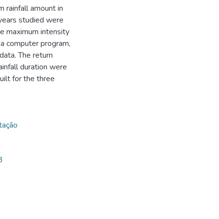
 rainfall amount in
years studied were
 The maximum intensity
o a computer program,
 data. The return
ainfall duration were
ilt for the three
itação
3