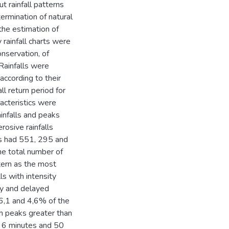
t rainfall patterns
termination of natural
 the estimation of
 rainfall charts were
nservation, of
ainfalls were
according to their
l return period for
acteristics were
ainfalls and peaks
rosive rainfalls
ns had 551, 295 and
he total number of
ttern as the most
ls with intensity
ry and delayed
 6,1 and 4,6% of the
ith peaks greater than
 6 minutes and 50