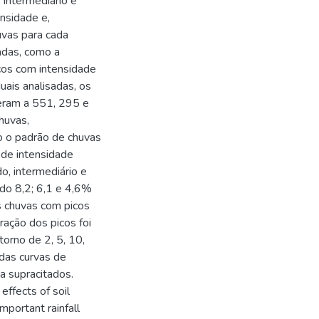
 intermediário e
nsidade e,
uvas para cada
adas, como a
cos com intensidade
uais analisadas, os
deram a 551, 295 e
huvas,
o o padrão de chuvas
 de intensidade
, intermediário e
do 8,2; 6,1 e 4,6%
s chuvas com picos
ração dos picos foi
torno de 2, 5, 10,
das curvas de
a supracitados.
effects of soil
important rainfall