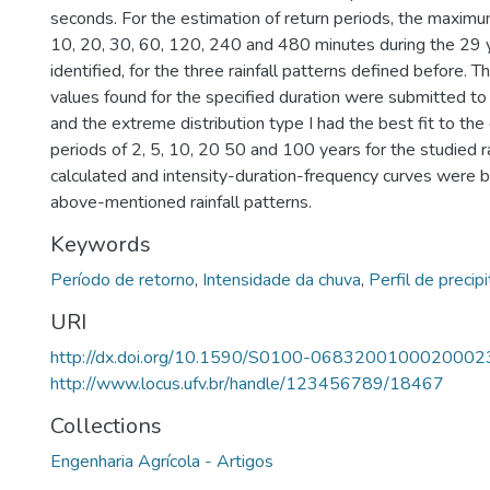
seconds. For the estimation of return periods, the maximum
10, 20, 30, 60, 120, 240 and 480 minutes during the 29 
identified, for the three rainfall patterns defined before.
values found for the specified duration were submitted t
and the extreme distribution type I had the best fit to the
periods of 2, 5, 10, 20 50 and 100 years for the studied r
calculated and intensity-duration-frequency curves were bu
above-mentioned rainfall patterns.
Keywords
Período de retorno
,
Intensidade da chuva
,
Perfil de precip
URI
http://dx.doi.org/10.1590/S0100-0683200100020002
http://www.locus.ufv.br/handle/123456789/18467
Collections
Engenharia Agrícola - Artigos