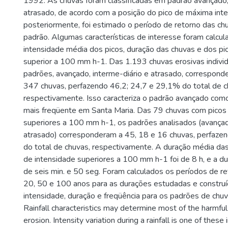
1992. As chuvas foram classificadas em padrão avançado,
atrasado, de acordo com a posição do pico de máxima inte
posteriormente, foi estimado o período de retorno das ch
padrão. Algumas características de interesse foram calcul
intensidade média dos picos, duração das chuvas e dos pi
superior a 100 mm h-1. Das 1.193 chuvas erosivas individ
padrões, avançado, interme-diário e atrasado, correspon
347 chuvas, perfazendo 46,2; 24,7 e 29,1% do total de c
respectivamente. Isso caracteriza o padrão avançado com
mais freqüente em Santa Maria. Das 79 chuvas com picos
superiores a 100 mm h-1, os padrões analisados (avançado
atrasado) corresponderam a 45, 18 e 16 chuvas, perfazen
do total de chuvas, respectivamente. A duração média da
de intensidade superiores a 100 mm h-1 foi de 8 h, e a du
de seis min. e 50 seg. Foram calculados os períodos de re
20, 50 e 100 anos para as durações estudadas e construí
intensidade, duração e freqüência para os padrões de chuv
Rainfall characteristics may determine most of the harmful 
erosion. Intensity variation during a rainfall is one of these 