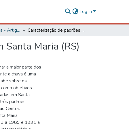
Log In
Engenharia Agrícola - Artigos
Caracterização de padrões de chuvas ocorrentes em Santa Maria (RS)
m Santa Maria (RS)
ar a maior parte dos
ante a chuva é uma
 sabe sobre os
e como objetivos
icadas em Santa
 três padrões
ão Central
nta Maria,
63 a 1989 e 1991 a