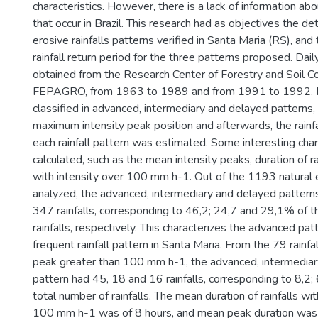
characteristics. However, there is a lack of information abou
that occur in Brazil. This research had as objectives the de
erosive rainfalls patterns verified in Santa Maria (RS), and
rainfall return period for the three patterns proposed. Daily
obtained from the Research Center of Forestry and Soil Co
FEPAGRO, from 1963 to 1989 and from 1991 to 1992. R
classified in advanced, intermediary and delayed patterns, 
maximum intensity peak position and afterwards, the rainfal
each rainfall pattern was estimated. Some interesting char
calculated, such as the mean intensity peaks, duration of r
with intensity over 100 mm h-1. Out of the 1193 natural e
analyzed, the advanced, intermediary and delayed patter
347 rainfalls, corresponding to 46,2; 24,7 and 29,1% of t
rainfalls, respectively. This characterizes the advanced pa
frequent rainfall pattern in Santa Maria. From the 79 rainfal
peak greater than 100 mm h-1, the advanced, intermedia
pattern had 45, 18 and 16 rainfalls, corresponding to 8,2;
total number of rainfalls. The mean duration of rainfalls w
100 mm h-1 was of 8 hours, and mean peak duration was