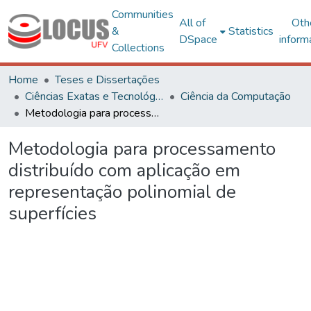
Communities
All of
Oth
&
Statistics
DSpace
inform
Collections
Home
Teses e Dissertações
Ciências Exatas e Tecnológicas
Ciência da Computação
Metodologia para processamento distribuído com aplicação em representação polinomial de superfícies
Metodologia para processamento
distribuído com aplicação em
representação polinomial de
superfícies