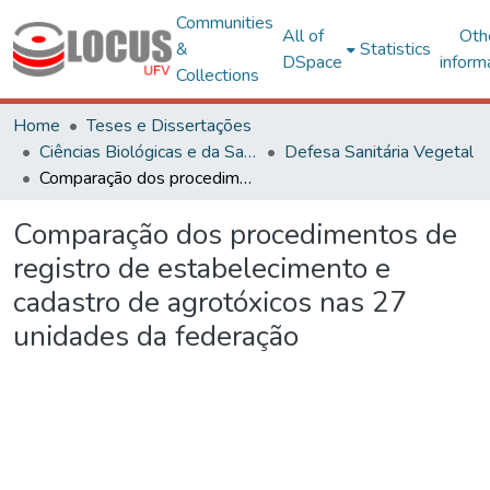
Communities
All of
Oth
&
Statistics
DSpace
inform
Collections
Home
Teses e Dissertações
Ciências Biológicas e da Saúde
Defesa Sanitária Vegetal
Comparação dos procedimentos de registro de estabelecimento e cadastro de agrotóxicos nas 27 unidades da federação
Comparação dos procedimentos de
registro de estabelecimento e
cadastro de agrotóxicos nas 27
unidades da federação