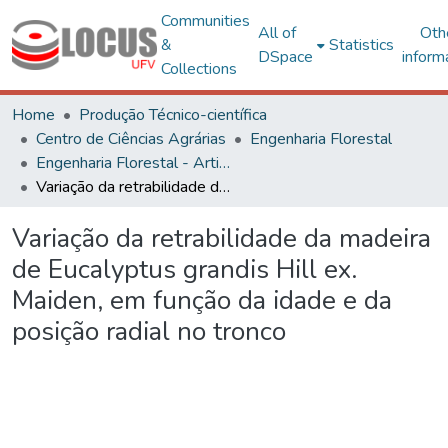
Communities
All of
Oth
&
Statistics
DSpace
inform
Collections
Home
Produção Técnico-científica
Centro de Ciências Agrárias
Engenharia Florestal
Engenharia Florestal - Artigos
Variação da retrabilidade da madeira de Eucalyptus grandis Hill ex. Maiden, em função da idade e da posição radial no tronco
Variação da retrabilidade da madeira
de Eucalyptus grandis Hill ex.
Maiden, em função da idade e da
posição radial no tronco