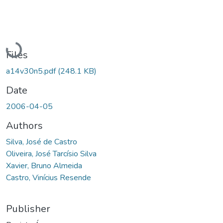
Loading...
Files
a14v30n5.pdf
(248.1 KB)
Date
2006-04-05
Authors
Silva, José de Castro
Oliveira, José Tarcísio Silva
Xavier, Bruno Almeida
Castro, Vinícius Resende
Publisher