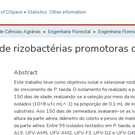
l of DSpace
Statistics
Other information
de Ciências Agrárias
Engenharia Florestal
de rizobactérias promotoras 
Abstract
Este trabalho teve como objetivos isolar e selecionar riz
do crescimento de P. taeda. O isolamento foi realizado a 
150 dias de idade, realizando-se a seleção por meio da i
isolados (10^8 u.f.c mL^-1) na proporção de 0,1 mL de i
substrato. Aos 150 dias de semeadura, avaliaram-se as se
altura da parte aérea, diâmetro do coleto e pesos de maté
da parte aérea. Entre 99 isolados testados em P. taeda, 
AL9, UFV-AM5, UFV-AM2, UFV-F3, UFV-G2 e UFV-G4)