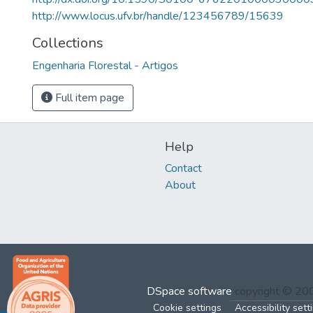
http://www.locus.ufv.br/handle/123456789/15639
Collections
Engenharia Florestal - Artigos
Full item page
Help
Contact
About
DSpace software
copyright © 2
Cookie settings
Accessibility sett