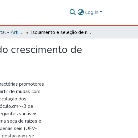
Log In
Engenharia Florestal - Artigos
Isolamento e seleção de rizobactérias promotoras do crescimento de Pinus taeda
do crescimento de
obactérias promotoras
partir de mudas com
noculação dos
nóculo.cm^-3 de
guintes variáveis:
ria seca de raízes e
apenas seis (UFV-
 destacaram-se