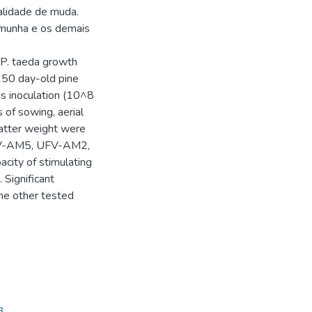
alidade de muda.
emunha e os demais
t P. taeda growth
 150 day-old pine
ns inoculation (10^8
 of sowing, aerial
matter weight were
 UFV-AM5, UFV-AM2,
city of stimulating
 Significant
he other tested
3