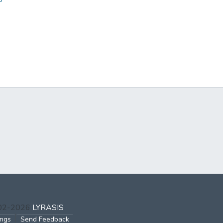
002-2026
LYRASIS
ings
Send Feedback