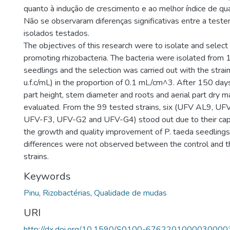
quanto à indução de crescimento e ao melhor índice de qu
Não se observaram diferenças significativas entre a test
isolados testados.
The objectives of this research were to isolate and selec
promoting rhizobacteria. The bacteria were isolated from
seedlings and the selection was carried out with the strai
u.f.c/mL) in the proportion of 0.1 mL/cm^3. After 150 days
part height, stem diameter and roots and aerial part dry 
evaluated. From the 99 tested strains, six (UFV AL9,
UFV-F3, UFV-G2 and UFV-G4) stood out due to their capa
the growth and quality improvement of P. taeda seedlings.
differences were not observed between the control and t
strains.
Keywords
Pinu
,
Rizobactérias
,
Qualidade de mudas
URI
http://dx.doi.org/10.1590/S0100-6762201000030000