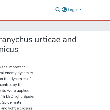
Log In
tranychus urticae and
nicus
aises important
ural enemy dynamics.
on the dynamics of
control by the
ents were applied:
24h LED light. Spider
. Spider mite
 and light exposure.