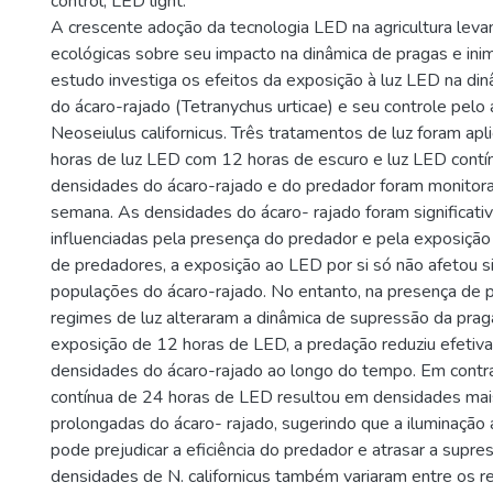
control; LED light.
A crescente adoção da tecnologia LED na agricultura lev
ecológicas sobre seu impacto na dinâmica de pragas e inim
estudo investiga os efeitos da exposição à luz LED na din
do ácaro-rajado (Tetranychus urticae) e seu controle pelo
Neoseiulus californicus. Três tratamentos de luz foram apli
horas de luz LED com 12 horas de escuro e luz LED contí
densidades do ácaro-rajado e do predador foram monitor
semana. As densidades do ácaro- rajado foram significat
influenciadas pela presença do predador e pela exposição
de predadores, a exposição ao LED por si só não afetou s
populações do ácaro-rajado. No entanto, na presença de 
regimes de luz alteraram a dinâmica de supressão da praga
exposição de 12 horas de LED, a predação reduziu efetiv
densidades do ácaro-rajado ao longo do tempo. Em contra
contínua de 24 horas de LED resultou em densidades mais
prolongadas do ácaro- rajado, sugerindo que a iluminação a
pode prejudicar a eficiência do predador e atrasar a supre
densidades de N. californicus também variaram entre os r