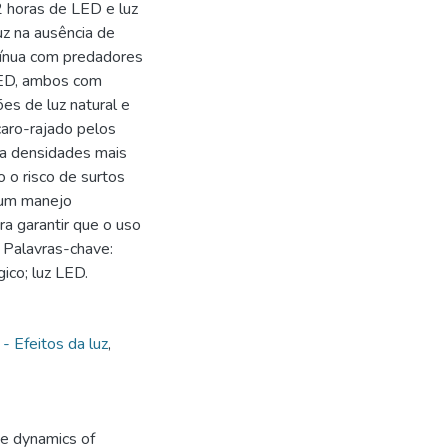
 horas de LED e luz
uz na ausência de
tínua com predadores
LED, ambos com
s de luz natural e
aro-rajado pelos
 a densidades mais
 o risco de surtos
 um manejo
ra garantir que o uso
 Palavras-chave:
gico; luz LED.
 - Efeitos da luz
,
he dynamics of