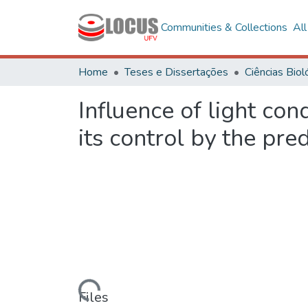
Communities & Collections
Al
Home
Teses e Dissertações
Influence of light co
its control by the pre
Loading...
Files