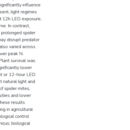
gnificantly influence
ent, light regimes
nd 12h LED exposure,
me. In contrast,
 prolonged spider
 may disrupt predator
also varied across
ower peak N.
 Plant survival was
gnificantly lower
ght or 12-hour LED
 natural light and
of spider mites,
ities and lower
These results
ng in agricultural
ogical control
icus; biological