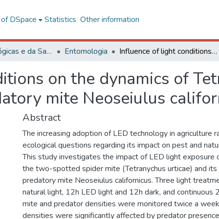
l of DSpace
Statistics
Other information
Ciências Biológicas e da Saúde
Entomologia
Influence of light conditions on the dynamics of Tetranychus urticae and its control by the predatory mite Neoseiulus californicus
nditions on the dynamics of Te
datory mite Neoseiulus califor
Abstract
The increasing adoption of LED technology in agriculture r
ecological questions regarding its impact on pest and nat
This study investigates the impact of LED light exposure 
the two-spotted spider mite (Tetranychus urticae) and its 
predatory mite Neoseiulus californicus. Three light treatm
natural light, 12h LED light and 12h dark, and continuous 
mite and predator densities were monitored twice a week
densities were significantly affected by predator presence