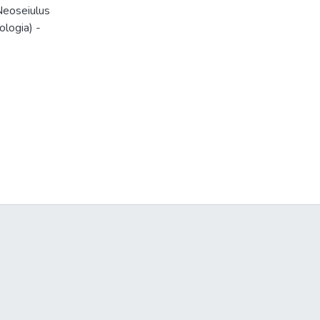
 Neoseiulus
ologia) -