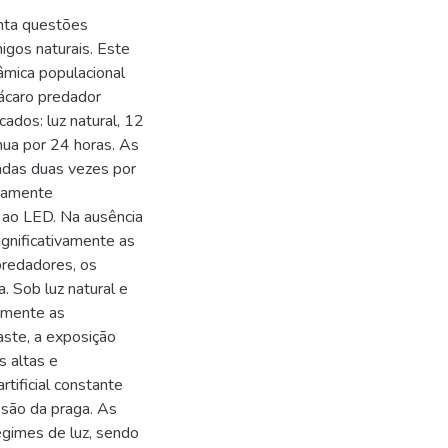
anta questões
igos naturais. Este
âmica populacional
 ácaro predador
cados: luz natural, 12
nua por 24 horas. As
adas duas vezes por
ivamente
 ao LED. Na ausência
ignificativamente as
predadores, os
. Sob luz natural e
amente as
ste, a exposição
 altas e
rtificial constante
ssão da praga. As
egimes de luz, sendo