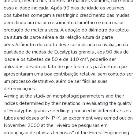
afetado, mesmo nos tubetes de maiores volumes, não sendo
essa a idade indicada. Após 90 dias de idade os volumes
dos tubetes começam a restringir o crescimento das mudas,
permitindo um maior crescimento diamétrico e uma maior
produção de matéria seca. A adoção do diâmetro do coleto,
da altura da parte aérea e da relação altura da parte
aérea/diâmetro do coleto deve ser indicada na avaliação da
qualidade de mudas de Eucalyptus grandis , aos 90 dias de
idade e os tubetes de 50 e de 110 cm³, poderão ser
utilizados, devido ao fato de que foram os parâmetros que
apresentaram uma boa contribuição relativa, sem contudo ser
um processo destrutivo, além de ser fácil as suas
determinações.
Aiming at the study on morphologic parameters and their
indices determined by their relations in evaluating the quality
of Eucalyptus grandis seedlings produced in differents-sizes
tubes and doses of N-P-K, an experiment was carried out on
November 2000 at the "viveiro de pesquisas em
propagação de plantas lenhosas" of the Forest Engineering