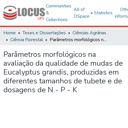
Communities
All of
Oth
&
Statistics
DSpace
inform
Collections
Home
Teses e Dissertações
Ciências Agrárias
Ciência Florestal
Parâmetros morfológicos na avaliação da qualidade de mudas de Eucalyptus grandis, produzidas em diferentes tamanhos de tubete e de dosagens de N - P - K
Parâmetros morfológicos na
avaliação da qualidade de mudas de
Eucalyptus grandis, produzidas em
diferentes tamanhos de tubete e de
dosagens de N - P - K