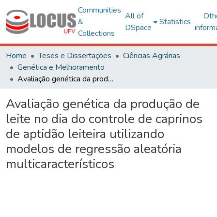
Communities
All of
Oth
&
Statistics
DSpace
inform
Collections
Home
Teses e Dissertações
Ciências Agrárias
Genética e Melhoramento
Avaliação genética da produção de leite no dia do controle de caprinos de aptidão leiteira utilizando modelos de regressão aleatória multicaracterísticos
Avaliação genética da produção de
leite no dia do controle de caprinos
de aptidão leiteira utilizando
modelos de regressão aleatória
multicaracterísticos