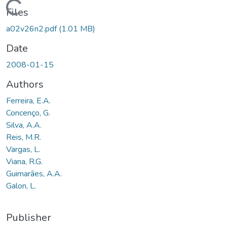
oading...
Files
a02v26n2.pdf
(1.01 MB)
Date
2008-01-15
Authors
Ferreira, E.A.
Concenço, G.
Silva, A.A.
Reis, M.R.
Vargas, L.
Viana, R.G.
Guimarães, A.A.
Galon, L.
Publisher