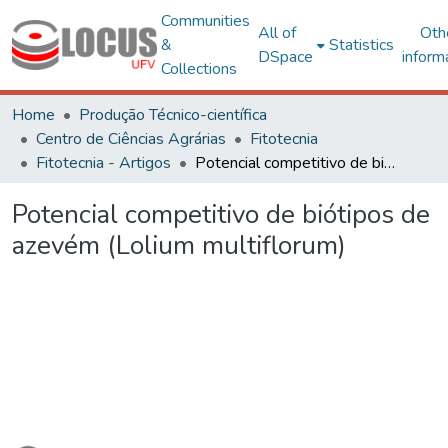
Communities
All of
Oth
&
Statistics
DSpace
inform
Collections
Home
Produção Técnico-científica
Centro de Ciências Agrárias
Fitotecnia
Fitotecnia - Artigos
Potencial competitivo de biótipos de azevém (Lolium multiflorum)
Potencial competitivo de biótipos de
azevém (Lolium multiflorum)