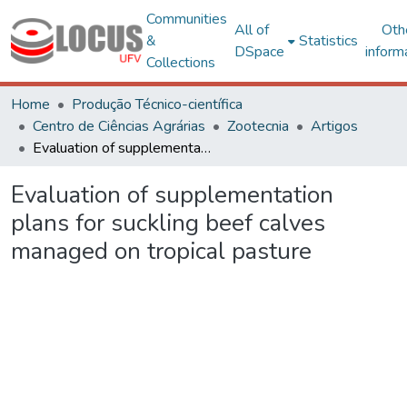
Communities
All of
Oth
&
Statistics
DSpace
inform
Collections
Home
Produção Técnico-científica
Centro de Ciências Agrárias
Zootecnia
Artigos
Evaluation of supplementation plans for suckling beef calves managed on tropical pasture
Evaluation of supplementation
plans for suckling beef calves
managed on tropical pasture