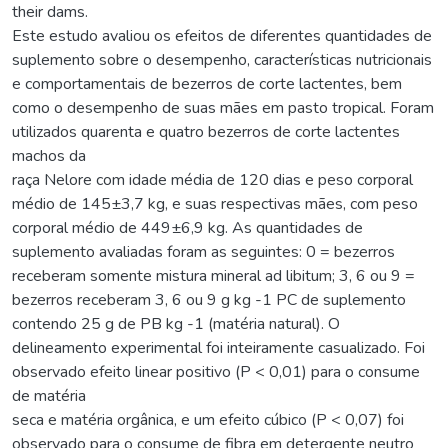
their dams.
Este estudo avaliou os efeitos de diferentes quantidades de
suplemento sobre o desempenho, características nutricionais
e comportamentais de bezerros de corte lactentes, bem
como o desempenho de suas mães em pasto tropical. Foram
utilizados quarenta e quatro bezerros de corte lactentes
machos da
raça Nelore com idade média de 120 dias e peso corporal
médio de 145±3,7 kg, e suas respectivas mães, com peso
corporal médio de 449±6,9 kg. As quantidades de
suplemento avaliadas foram as seguintes: 0 = bezerros
receberam somente mistura mineral ad libitum; 3, 6 ou 9 =
bezerros receberam 3, 6 ou 9 g kg -1 PC de suplemento
contendo 25 g de PB kg -1 (matéria natural). O
delineamento experimental foi inteiramente casualizado. Foi
observado efeito linear positivo (P < 0,01) para o consume
de matéria
seca e matéria orgânica, e um efeito cúbico (P < 0,07) foi
observado para o consume de fibra em detergente neutro