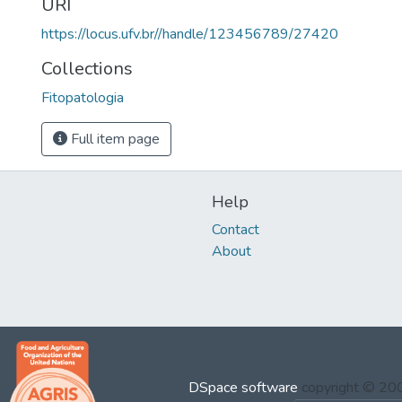
URI
https://locus.ufv.br//handle/123456789/27420
Collections
Fitopatologia
Full item page
Help
Contact
About
DSpace software
copyright © 2