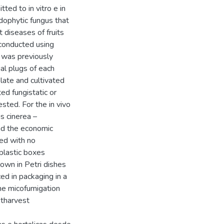
ted to in vitro e in
ndophytic fungus that
t diseases of fruits
 conducted using
s was previously
al plugs of each
ate and cultivated
ted fungistatic or
sted. For the in vivo
s cinerea –
and the economic
ced with no
plastic boxes
rown in Petri dishes
d in packaging in a
The micofumigation
stharvest