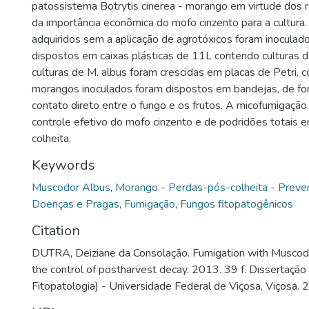
patossistema Botrytis cinerea - morango em virtude dos re
da importância econômica do mofo cinzento para a cultura
adquiridos sem a aplicação de agrotóxicos foram inoculad
dispostos em caixas plásticas de 11L contendo culturas d
culturas de M. albus foram crescidas em placas de Petri,
morangos inoculados foram dispostos em bandejas, de fo
contato direto entre o fungo e os frutos. A micofumigaçã
controle efetivo do mofo cinzento e de podridões totais
colheita.
Keywords
Muscodor Albus
,
Morango - Perdas-pós-colheita - Preve
Doenças e Pragas
,
Fumigação
,
Fungos fitopatogênicos
Citation
DUTRA, Deiziane da Consolação. Fumigation with Muscodor
the control of postharvest decay. 2013. 39 f. Dissertaçã
Fitopatologia) - Universidade Federal de Viçosa, Viçosa. 