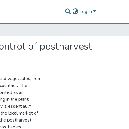
Log In
ontrol of postharvest
 and vegetables, from
countries. The
pointed as an
ng in the plant
 is essential. A
 the local market of
the postharvest
 postharvest