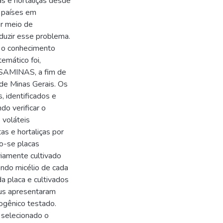
s e hortaliças desde
 países em
or meio de
duzir esse problema.
, o conhecimento
emático foi,
ASAMINAS, a fim de
de Minas Gerais. Os
, identificados e
do verificar o
 voláteis
as e hortaliças por
do-se placas
viamente cultivado
ndo micélio de cada
 placa e cultivados
bus apresentaram
togênico testado.
 selecionado o