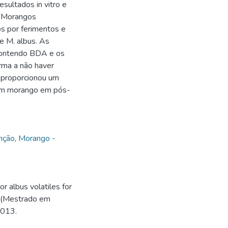
sultados in vitro e
. Morangos
os por ferimentos e
e M. albus. As
 contendo BDA e os
rma a não haver
o proporcionou um
 em morango em pós-
nção
,
Morango -
 albus volatiles for
o (Mestrado em
2013.