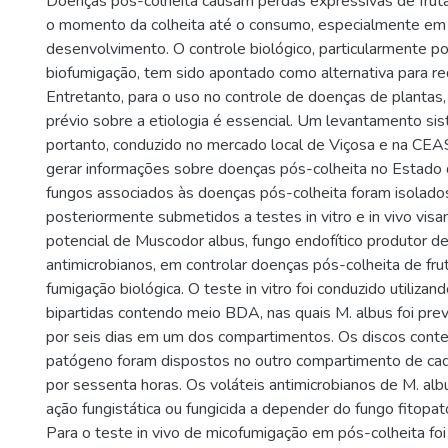
Doenças pós-colheita causam perdas expressivas de fruta
o momento da colheita até o consumo, especialmente em
desenvolvimento. O controle biológico, particularmente p
biofumigação, tem sido apontado como alternativa para re
Entretanto, para o uso no controle de doenças de plantas
prévio sobre a etiologia é essencial. Um levantamento sist
portanto, conduzido no mercado local de Viçosa e na CE
gerar informações sobre doenças pós-colheita no Estado 
fungos associados às doenças pós-colheita foram isolados
posteriormente submetidos a testes in vitro e in vivo visan
potencial de Muscodor albus, fungo endofítico produtor de
antimicrobianos, em controlar doenças pós-colheita de frut
fumigação biológica. O teste in vitro foi conduzido utilizan
bipartidas contendo meio BDA, nas quais M. albus foi pre
por seis dias em um dos compartimentos. Os discos conte
patógeno foram dispostos no outro compartimento de cada
por sessenta horas. Os voláteis antimicrobianos de M. al
ação fungistática ou fungicida a depender do fungo fitopa
Para o teste in vivo de micofumigação em pós-colheita foi