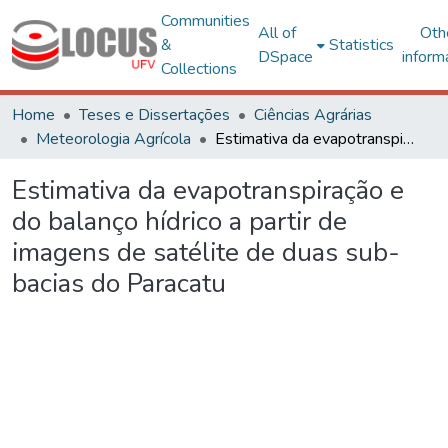
Communities
All of
Oth
&
Statistics
DSpace
inform
Collections
Home
Teses e Dissertações
Ciências Agrárias
Meteorologia Agrícola
Estimativa da evapotranspiração e do balanço hídrico a partir de imagens de satélite de duas sub-bacias do Paracatu
Estimativa da evapotranspiração e
do balanço hídrico a partir de
imagens de satélite de duas sub-
bacias do Paracatu