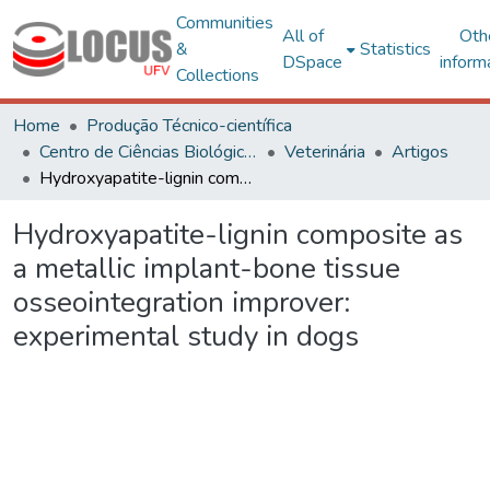
Communities
All of
Oth
&
Statistics
DSpace
inform
Collections
Home
Produção Técnico-científica
Centro de Ciências Biológicas e da Saúde
Veterinária
Artigos
Hydroxyapatite-lignin composite as a metallic implant-bone tissue osseointegration improver: experimental study in dogs
Hydroxyapatite-lignin composite as
a metallic implant-bone tissue
osseointegration improver:
experimental study in dogs