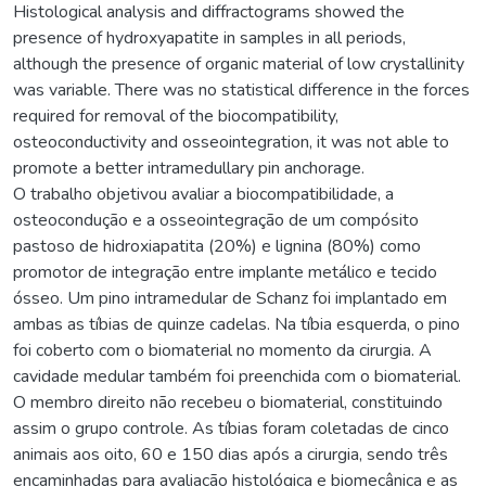
Histological analysis and diffractograms showed the
presence of hydroxyapatite in samples in all periods,
although the presence of organic material of low crystallinity
was variable. There was no statistical difference in the forces
required for removal of the biocompatibility,
osteoconductivity and osseointegration, it was not able to
promote a better intramedullary pin anchorage.
O trabalho objetivou avaliar a biocompatibilidade, a
osteocondução e a osseointegração de um compósito
pastoso de hidroxiapatita (20%) e lignina (80%) como
promotor de integração entre implante metálico e tecido
ósseo. Um pino intramedular de Schanz foi implantado em
ambas as tíbias de quinze cadelas. Na tíbia esquerda, o pino
foi coberto com o biomaterial no momento da cirurgia. A
cavidade medular também foi preenchida com o biomaterial.
O membro direito não recebeu o biomaterial, constituindo
assim o grupo controle. As tíbias foram coletadas de cinco
animais aos oito, 60 e 150 dias após a cirurgia, sendo três
encaminhadas para avaliação histológica e biomecânica e as