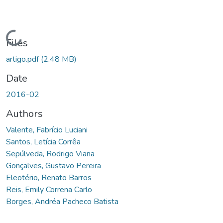
Loading...
Files
artigo.pdf
(2.48 MB)
Date
2016-02
Authors
Valente, Fabrício Luciani
Santos, Letícia Corrêa
Sepúlveda, Rodrigo Viana
Gonçalves, Gustavo Pereira
Eleotério, Renato Barros
Reis, Emily Correna Carlo
Borges, Andréa Pacheco Batista