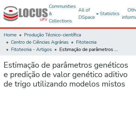
Communities
All of
Oth
&
Statistics
DSpace
inform
Collections
Home
Produção Técnico-científica
Centro de Ciências Agrárias
Fitotecnia
Fitotecnia - Artigos
Estimação de parâmetros genéticos e predição de valor genético aditivo de trigo utilizando modelos mistos
Estimação de parâmetros genéticos
e predição de valor genético aditivo
de trigo utilizando modelos mistos