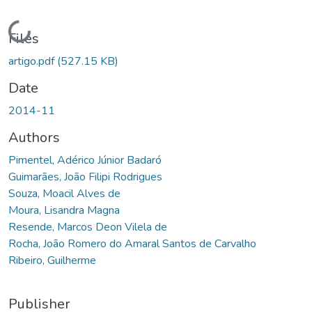
Loading...
Files
artigo.pdf
(527.15 KB)
Date
2014-11
Authors
Pimentel, Adérico Júnior Badaró
Guimarães, João Filipi Rodrigues
Souza, Moacil Alves de
Moura, Lisandra Magna
Resende, Marcos Deon Vilela de
Rocha, João Romero do Amaral Santos de Carvalho
Ribeiro, Guilherme
Publisher