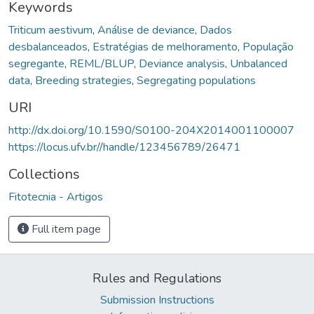
Keywords
Triticum aestivum
,
Análise de deviance
,
Dados
desbalanceados
,
Estratégias de melhoramento
,
População
segregante
,
REML/BLUP
,
Deviance analysis
,
Unbalanced
data
,
Breeding strategies
,
Segregating populations
URI
http://dx.doi.org/10.1590/S0100-204X2014001100007
https://locus.ufv.br//handle/123456789/26471
Collections
Fitotecnia - Artigos
Full item page
Rules and Regulations
Submission Instructions