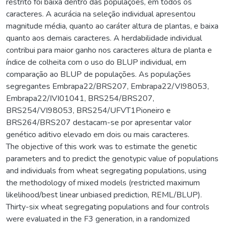
restrito foi baixa dentro das populações, em todos os
caracteres. A acurácia na seleção individual apresentou
magnitude média, quanto ao caráter altura de plantas, e baixa
quanto aos demais caracteres. A herdabilidade individual
contribui para maior ganho nos caracteres altura de planta e
índice de colheita com o uso do BLUP individual, em
comparação ao BLUP de populações. As populações
segregantes Embrapa22/BRS207, Embrapa22/VI98053,
Embrapa22/IVI01041, BRS254/BRS207,
BRS254/VI98053, BRS254/UFVT1Pioneiro e
BRS264/BRS207 destacam-se por apresentar valor
genético aditivo elevado em dois ou mais caracteres.
The objective of this work was to estimate the genetic
parameters and to predict the genotypic value of populations
and individuals from wheat segregating populations, using
the methodology of mixed models (restricted maximum
likelihood/best linear unbiased prediction, REML/BLUP).
Thirty-six wheat segregating populations and four controls
were evaluated in the F3 generation, in a randomized