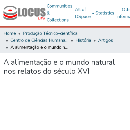
Communities
All of
Oth
&
Statistics
DSpace
inform
Collections
Home
Produção Técnico-científica
Centro de Ciências Humanas, Letras e Artes
História
Artigos
A alimentação e o mundo natural nos relatos do século XVI
A alimentação e o mundo natural
nos relatos do século XVI