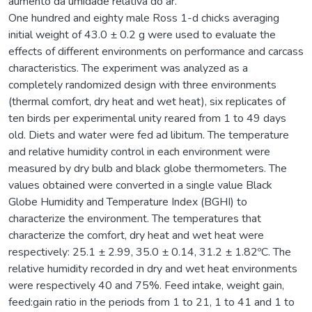
aumento da umidade relativa do ar.
One hundred and eighty male Ross 1-d chicks averaging
initial weight of 43.0 ± 0.2 g were used to evaluate the
effects of different environments on performance and carcass
characteristics. The experiment was analyzed as a
completely randomized design with three environments
(thermal comfort, dry heat and wet heat), six replicates of
ten birds per experimental unity reared from 1 to 49 days
old. Diets and water were fed ad libitum. The temperature
and relative humidity control in each environment were
measured by dry bulb and black globe thermometers. The
values obtained were converted in a single value Black
Globe Humidity and Temperature Index (BGHI) to
characterize the environment. The temperatures that
characterize the comfort, dry heat and wet heat were
respectively: 25.1 ± 2.99, 35.0 ± 0.14, 31.2 ± 1.82ºC. The
relative humidity recorded in dry and wet heat environments
were respectively 40 and 75%. Feed intake, weight gain,
feed:gain ratio in the periods from 1 to 21, 1 to 41 and 1 to