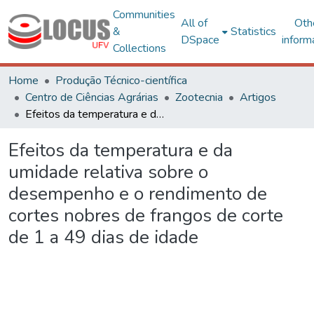
Communities
All of
Oth
&
Statistics
DSpace
inform
Collections
Home
Produção Técnico-científica
Centro de Ciências Agrárias
Zootecnia
Artigos
Efeitos da temperatura e da umidade relativa sobre o desempenho e o rendimento de cortes nobres de frangos de corte de 1 a 49 dias de idade
Efeitos da temperatura e da
umidade relativa sobre o
desempenho e o rendimento de
cortes nobres de frangos de corte
de 1 a 49 dias de idade