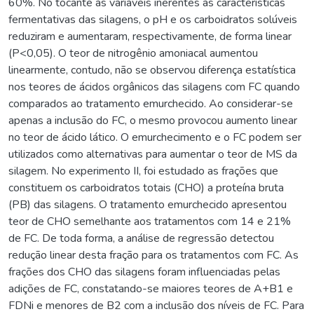
60%. No tocante às variáveis inerentes às características
fermentativas das silagens, o pH e os carboidratos solúveis
reduziram e aumentaram, respectivamente, de forma linear
(P<0,05). O teor de nitrogênio amoniacal aumentou
linearmente, contudo, não se observou diferença estatística
nos teores de ácidos orgânicos das silagens com FC quando
comparados ao tratamento emurchecido. Ao considerar-se
apenas a inclusão do FC, o mesmo provocou aumento linear
no teor de ácido lático. O emurchecimento e o FC podem ser
utilizados como alternativas para aumentar o teor de MS da
silagem. No experimento II, foi estudado as frações que
constituem os carboidratos totais (CHO) a proteína bruta
(PB) das silagens. O tratamento emurchecido apresentou
teor de CHO semelhante aos tratamentos com 14 e 21%
de FC. De toda forma, a análise de regressão detectou
redução linear desta fração para os tratamentos com FC. As
frações dos CHO das silagens foram influenciadas pelas
adições de FC, constatando-se maiores teores de A+B1 e
FDNi e menores de B2 com a inclusão dos níveis de FC. Para