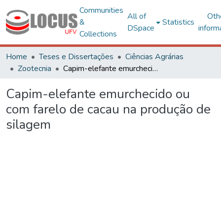
Communities
All of
Oth
&
Statistics
DSpace
inform
Collections
Home
Teses e Dissertações
Ciências Agrárias
Zootecnia
Capim-elefante emurchecido ou com farelo de cacau na produção de silagem
Capim-elefante emurchecido ou
com farelo de cacau na produção de
silagem