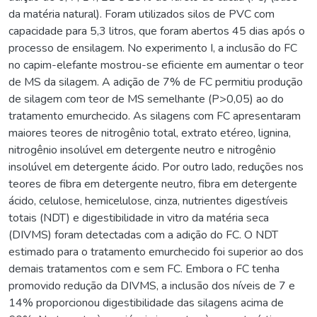
da matéria natural). Foram utilizados silos de PVC com
capacidade para 5,3 litros, que foram abertos 45 dias após o
processo de ensilagem. No experimento I, a inclusão do FC
no capim-elefante mostrou-se eficiente em aumentar o teor
de MS da silagem. A adição de 7% de FC permitiu produção
de silagem com teor de MS semelhante (P>0,05) ao do
tratamento emurchecido. As silagens com FC apresentaram
maiores teores de nitrogênio total, extrato etéreo, lignina,
nitrogênio insolúvel em detergente neutro e nitrogênio
insolúvel em detergente ácido. Por outro lado, reduções nos
teores de fibra em detergente neutro, fibra em detergente
ácido, celulose, hemicelulose, cinza, nutrientes digestíveis
totais (NDT) e digestibilidade in vitro da matéria seca
(DIVMS) foram detectadas com a adição do FC. O NDT
estimado para o tratamento emurchecido foi superior ao dos
demais tratamentos com e sem FC. Embora o FC tenha
promovido redução da DIVMS, a inclusão dos níveis de 7 e
14% proporcionou digestibilidade das silagens acima de