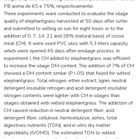
PB acima de 65 e 75%, respectivamente.
Three experiments ware conducted to evaluate the silage
quality of elephantgrass harvested at 50 days after cuttin
and submitted to wilting on sun for eight hours or to the
addition of 0, 7, 14, 21 and 28% (natural base) of cocoa
meal (CM). It were used PVC silos with 5.3 liters capacity,
which were opened 45 days after ensilage process. In
experiment I, the CM added to elephantgrass was efficient
to increase the silage DM content. The addition of 7% of CM
showed a DM content similar (P>.05) that found for wilted
elephantgrass. Total nitrogen, ether extract, lignin, neutral
detergent insoluble nitrogen and acid detergent insoluble
nitrogen contents were lighter with CM in silages than
silages obtained with wilted elephantgrass. The addiction of
CM caused reduction in neutral detergent fiber, acid
detergent fiber, cellulose, hemicellulose, ashes, total
digestives nutrients (TDN), and in vitro dry matter
digestibility (IVDMD). The estimated TDN to wilted