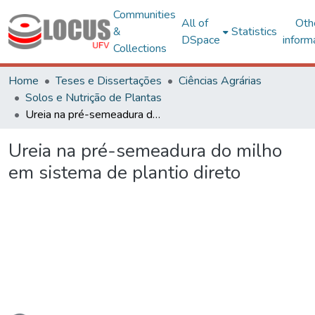
Communities
All of
Oth
&
Statistics
DSpace
inform
Collections
Home
Teses e Dissertações
Ciências Agrárias
Solos e Nutrição de Plantas
Ureia na pré-semeadura do milho em sistema de plantio direto
Ureia na pré-semeadura do milho
em sistema de plantio direto