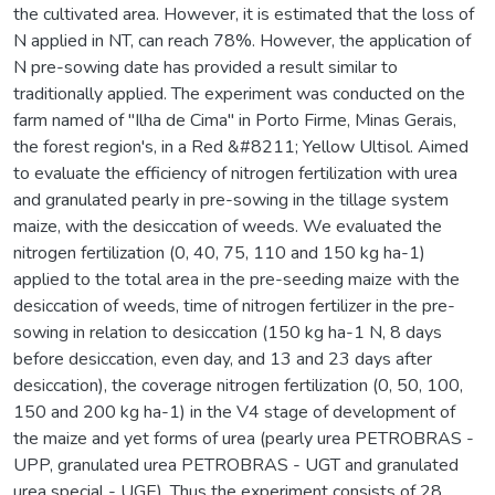
the cultivated area. However, it is estimated that the loss of
N applied in NT, can reach 78%. However, the application of
N pre-sowing date has provided a result similar to
traditionally applied. The experiment was conducted on the
farm named of "Ilha de Cima" in Porto Firme, Minas Gerais,
the forest region's, in a Red &#8211; Yellow Ultisol. Aimed
to evaluate the efficiency of nitrogen fertilization with urea
and granulated pearly in pre-sowing in the tillage system
maize, with the desiccation of weeds. We evaluated the
nitrogen fertilization (0, 40, 75, 110 and 150 kg ha-1)
applied to the total area in the pre-seeding maize with the
desiccation of weeds, time of nitrogen fertilizer in the pre-
sowing in relation to desiccation (150 kg ha-1 N, 8 days
before desiccation, even day, and 13 and 23 days after
desiccation), the coverage nitrogen fertilization (0, 50, 100,
150 and 200 kg ha-1) in the V4 stage of development of
the maize and yet forms of urea (pearly urea PETROBRAS -
UPP, granulated urea PETROBRAS - UGT and granulated
urea special - UGE). Thus the experiment consists of 28