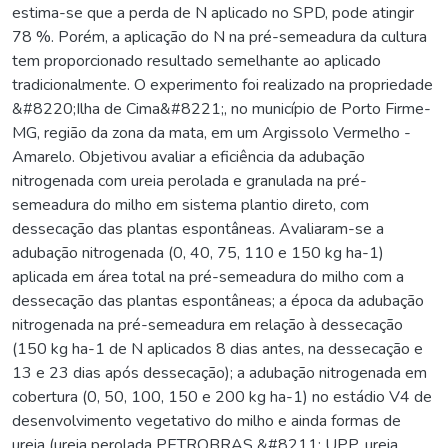
estima-se que a perda de N aplicado no SPD, pode atingir
78 %. Porém, a aplicação do N na pré-semeadura da cultura
tem proporcionado resultado semelhante ao aplicado
tradicionalmente. O experimento foi realizado na propriedade
&#8220;Ilha de Cima&#8221;, no município de Porto Firme-
MG, região da zona da mata, em um Argissolo Vermelho -
Amarelo. Objetivou avaliar a eficiência da adubação
nitrogenada com ureia perolada e granulada na pré-
semeadura do milho em sistema plantio direto, com
dessecação das plantas espontâneas. Avaliaram-se a
adubação nitrogenada (0, 40, 75, 110 e 150 kg ha-1)
aplicada em área total na pré-semeadura do milho com a
dessecação das plantas espontâneas; a época da adubação
nitrogenada na pré-semeadura em relação à dessecação
(150 kg ha-1 de N aplicados 8 dias antes, na dessecação e
13 e 23 dias após dessecação); a adubação nitrogenada em
cobertura (0, 50, 100, 150 e 200 kg ha-1) no estádio V4 de
desenvolvimento vegetativo do milho e ainda formas de
ureia (ureia perolada PETROBRAS &#8211; UPP, ureia