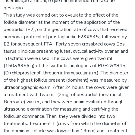
inseminação artificial, o que não influenciou na taxa de
gestação.
This study was carried out to evaluate the effect of the
follicle diameter at the moment of the application of the
oestradiol (E2), on the gestation rate of cows that received
hormonal protocol of prostaglandin F2&#945;, followed by
E2 for subsequent FTAI. Forty seven crossbred cows Bos
taurus x indicus presenting luteal cyclical activity ovarian and
in lactation were used. The cows were given two mL
(150&#956;g) of the synthetic analogous of PGF2&#945;
(D+chloprostenol) through intramuscular (i.m.). The diameter
of the highest follicle present (dominant) was measured by
ultrasonographic exam. After 24 hours, the cows were given
a treatment with two mL (2mg) of oestradiol (oestradiol
Benzoate) via i.m., and they were again evaluated through
ultrasound examination for measuring and certifying the
follicular dominance. Then, they were divided into two
treatments: Treatment 1 (cows from which the diameter of
the dominant follicle was lower than 13mm) and Treatment