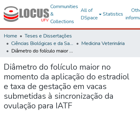
Communities
All of
Oth
&
Statistics
DSpace
inform
Collections
Home
Teses e Dissertações
Ciências Biológicas e da Saúde
Medicina Veterinária
Diâmetro do folículo maior no momento da aplicação do estradiol e taxa de gestação em vacas submetidas à sincronização da ovulação para IATF
Diâmetro do folículo maior no
momento da aplicação do estradiol
e taxa de gestação em vacas
submetidas à sincronização da
ovulação para IATF