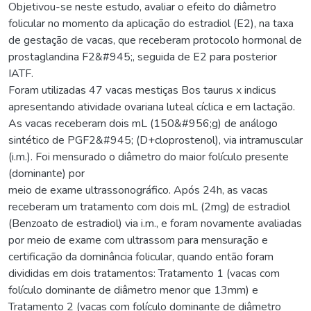
Objetivou-se neste estudo, avaliar o efeito do diâmetro
folicular no momento da aplicação do estradiol (E2), na taxa
de gestação de vacas, que receberam protocolo hormonal de
prostaglandina F2&#945;, seguida de E2 para posterior
IATF.
Foram utilizadas 47 vacas mestiças Bos taurus x indicus
apresentando atividade ovariana luteal cíclica e em lactação.
As vacas receberam dois mL (150&#956;g) de análogo
sintético de PGF2&#945; (D+cloprostenol), via intramuscular
(i.m.). Foi mensurado o diâmetro do maior folículo presente
(dominante) por
meio de exame ultrassonográfico. Após 24h, as vacas
receberam um tratamento com dois mL (2mg) de estradiol
(Benzoato de estradiol) via i.m., e foram novamente avaliadas
por meio de exame com ultrassom para mensuração e
certificação da dominância folicular, quando então foram
divididas em dois tratamentos: Tratamento 1 (vacas com
folículo dominante de diâmetro menor que 13mm) e
Tratamento 2 (vacas com folículo dominante de diâmetro