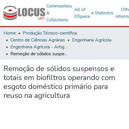
Communities
All of
Oth
&
Statistics
DSpace
inform
Collections
Home
Produção Técnico-científica
Centro de Ciências Agrárias
Engenharia Agrícola
Engenharia Agrícola - Artigos
Remoção de sólidos suspensos e totais em biofiltros operando com esgoto doméstico primário para reuso na agricultura
Remoção de sólidos suspensos e
totais em biofiltros operando com
esgoto doméstico primário para
reuso na agricultura