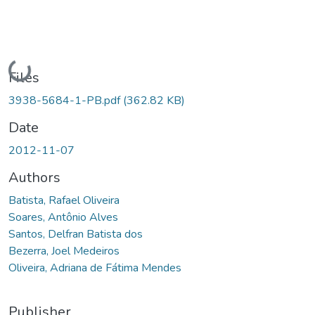
Loading...
Files
3938-5684-1-PB.pdf
(362.82 KB)
Date
2012-11-07
Authors
Batista, Rafael Oliveira
Soares, Antônio Alves
Santos, Delfran Batista dos
Bezerra, Joel Medeiros
Oliveira, Adriana de Fátima Mendes
Publisher