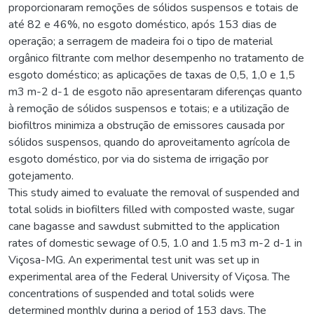
proporcionaram remoções de sólidos suspensos e totais de
até 82 e 46%, no esgoto doméstico, após 153 dias de
operação; a serragem de madeira foi o tipo de material
orgânico filtrante com melhor desempenho no tratamento de
esgoto doméstico; as aplicações de taxas de 0,5, 1,0 e 1,5
m3 m-2 d-1 de esgoto não apresentaram diferenças quanto
à remoção de sólidos suspensos e totais; e a utilização de
biofiltros minimiza a obstrução de emissores causada por
sólidos suspensos, quando do aproveitamento agrícola de
esgoto doméstico, por via do sistema de irrigação por
gotejamento.
This study aimed to evaluate the removal of suspended and
total solids in biofilters filled with composted waste, sugar
cane bagasse and sawdust submitted to the application
rates of domestic sewage of 0.5, 1.0 and 1.5 m3 m-2 d-1 in
Viçosa-MG. An experimental test unit was set up in
experimental area of the Federal University of Viçosa. The
concentrations of suspended and total solids were
determined monthly during a period of 153 days. The