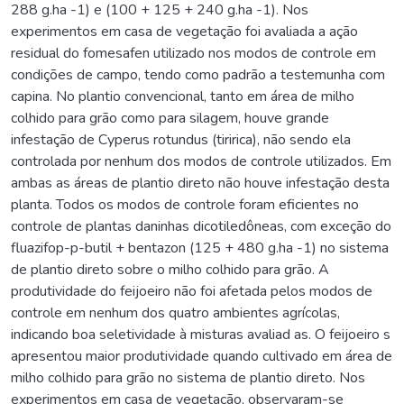
288 g.ha -1) e (100 + 125 + 240 g.ha -1). Nos
experimentos em casa de vegetação foi avaliada a ação
residual do fomesafen utilizado nos modos de controle em
condições de campo, tendo como padrão a testemunha com
capina. No plantio convencional, tanto em área de milho
colhido para grão como para silagem, houve grande
infestação de Cyperus rotundus (tiririca), não sendo ela
controlada por nenhum dos modos de controle utilizados. Em
ambas as áreas de plantio direto não houve infestação desta
planta. Todos os modos de controle foram eficientes no
controle de plantas daninhas dicotiledôneas, com exceção do
fluazifop-p-butil + bentazon (125 + 480 g.ha -1) no sistema
de plantio direto sobre o milho colhido para grão. A
produtividade do feijoeiro não foi afetada pelos modos de
controle em nenhum dos quatro ambientes agrícolas,
indicando boa seletividade à misturas avaliad as. O feijoeiro s
apresentou maior produtividade quando cultivado em área de
milho colhido para grão no sistema de plantio direto. Nos
experimentos em casa de vegetação, observaram-se