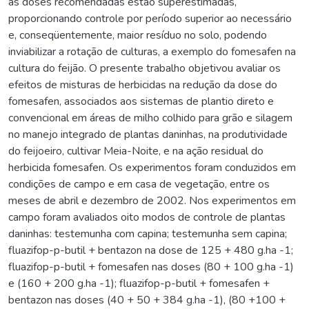
as doses recomendadas estão superestimadas,
proporcionando controle por período superior ao necessário
e, conseqüentemente, maior resíduo no solo, podendo
inviabilizar a rotação de culturas, a exemplo do fomesafen na
cultura do feijão. O presente trabalho objetivou avaliar os
efeitos de misturas de herbicidas na redução da dose do
fomesafen, associados aos sistemas de plantio direto e
convencional em áreas de milho colhido para grão e silagem
no manejo integrado de plantas daninhas, na produtividade
do feijoeiro, cultivar Meia-Noite, e na ação residual do
herbicida fomesafen. Os experimentos foram conduzidos em
condições de campo e em casa de vegetação, entre os
meses de abril e dezembro de 2002. Nos experimentos em
campo foram avaliados oito modos de controle de plantas
daninhas: testemunha com capina; testemunha sem capina;
fluazifop-p-butil + bentazon na dose de 125 + 480 g.ha -1;
fluazifop-p-butil + fomesafen nas doses (80 + 100 g.ha -1)
e (160 + 200 g.ha -1); fluazifop-p-butil + fomesafen +
bentazon nas doses (40 + 50 + 384 g.ha -1), (80 +100 +