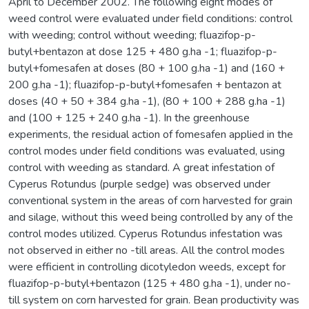
April to December 2002. The following eight modes of
weed control were evaluated under field conditions: control
with weeding; control without weeding; fluazifop-p-
butyl+bentazon at dose 125 + 480 g.ha -1; fluazifop-p-
butyl+fomesafen at doses (80 + 100 g.ha -1) and (160 +
200 g.ha -1); fluazifop-p-butyl+fomesafen + bentazon at
doses (40 + 50 + 384 g.ha -1), (80 + 100 + 288 g.ha -1)
and (100 + 125 + 240 g.ha -1). In the greenhouse
experiments, the residual action of fomesafen applied in the
control modes under field conditions was evaluated, using
control with weeding as standard. A great infestation of
Cyperus Rotundus (purple sedge) was observed under
conventional system in the areas of corn harvested for grain
and silage, without this weed being controlled by any of the
control modes utilized. Cyperus Rotundus infestation was
not observed in either no -till areas. All the control modes
were efficient in controlling dicotyledon weeds, except for
fluazifop-p-butyl+bentazon (125 + 480 g.ha -1), under no-
till system on corn harvested for grain. Bean productivity was