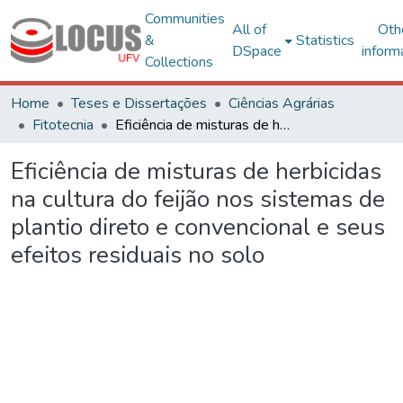
Communities
All of
Oth
&
Statistics
DSpace
inform
Collections
Home
Teses e Dissertações
Ciências Agrárias
Fitotecnia
Eficiência de misturas de herbicidas na cultura do feijão nos sistemas de plantio direto e convencional e seus efeitos residuais no solo
Eficiência de misturas de herbicidas
na cultura do feijão nos sistemas de
plantio direto e convencional e seus
efeitos residuais no solo