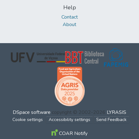
Help
Contact
About
DSpace software
copyright © 2002-2026
LYRASIS
Cookie settings
Accessibility settings
Send Feedback
COAR Notify