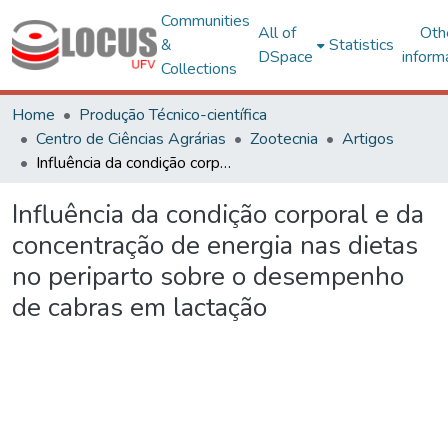
Communities
All of
Oth
&
Statistics
DSpace
inform
Collections
Home
Produção Técnico-científica
Centro de Ciências Agrárias
Zootecnia
Artigos
Influência da condição corporal e da concentração de energia nas dietas no periparto sobre o desempenho de cabras em lactação
Influência da condição corporal e da
concentração de energia nas dietas
no periparto sobre o desempenho
de cabras em lactação