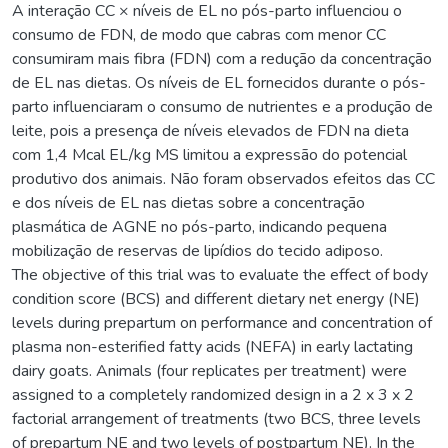
A interação CC × níveis de EL no pós-parto influenciou o
consumo de FDN, de modo que cabras com menor CC
consumiram mais fibra (FDN) com a redução da concentração
de EL nas dietas. Os níveis de EL fornecidos durante o pós-
parto influenciaram o consumo de nutrientes e a produção de
leite, pois a presença de níveis elevados de FDN na dieta
com 1,4 Mcal EL/kg MS limitou a expressão do potencial
produtivo dos animais. Não foram observados efeitos das CC
e dos níveis de EL nas dietas sobre a concentração
plasmática de AGNE no pós-parto, indicando pequena
mobilização de reservas de lipídios do tecido adiposo.
The objective of this trial was to evaluate the effect of body
condition score (BCS) and different dietary net energy (NE)
levels during prepartum on performance and concentration of
plasma non-esterified fatty acids (NEFA) in early lactating
dairy goats. Animals (four replicates per treatment) were
assigned to a completely randomized design in a 2 x 3 x 2
factorial arrangement of treatments (two BCS, three levels
of prepartum NE and two levels of postpartum NE). In the