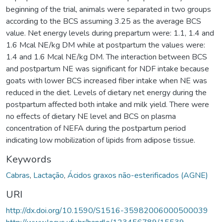
beginning of the trial, animals were separated in two groups
according to the BCS assuming 3.25 as the average BCS
value. Net energy levels during prepartum were: 1.1, 1.4 and
1.6 Mcal NE/kg DM while at postpartum the values were:
1.4 and 1.6 Mcal NE/kg DM. The interaction between BCS
and postpartum NE was significant for NDF intake because
goats with lower BCS increased fiber intake when NE was
reduced in the diet. Levels of dietary net energy during the
postpartum affected both intake and milk yield. There were
no effects of dietary NE level and BCS on plasma
concentration of NEFA during the postpartum period
indicating low mobilization of lipids from adipose tissue.
Keywords
Cabras
,
Lactação
,
Ácidos graxos não-esterificados (AGNE)
URI
http://dx.doi.org/10.1590/S1516-35982006000500039