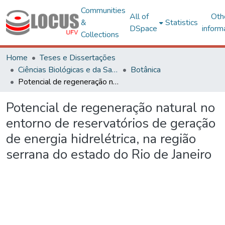
Communities
All of
Oth
&
Statistics
DSpace
inform
Collections
Home
Teses e Dissertações
Ciências Biológicas e da Saúde
Botânica
Potencial de regeneração natural no entorno de reservatórios de geração de energia hidrelétrica, na região serrana do estado do Rio de Janeiro
Potencial de regeneração natural no
entorno de reservatórios de geração
de energia hidrelétrica, na região
serrana do estado do Rio de Janeiro