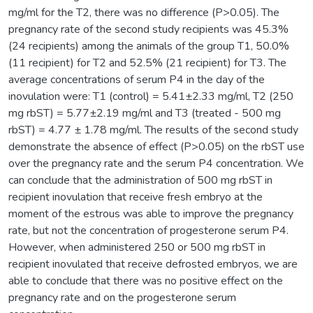
mg/ml for the T2, there was no difference (P>0.05). The
pregnancy rate of the second study recipients was 45.3%
(24 recipients) among the animals of the group T1, 50.0%
(11 recipient) for T2 and 52.5% (21 recipient) for T3. The
average concentrations of serum P4 in the day of the
inovulation were: T1 (control) = 5.41±2.33 mg/ml, T2 (250
mg rbST) = 5.77±2.19 mg/ml and T3 (treated - 500 mg
rbST) = 4.77 ± 1.78 mg/ml. The results of the second study
demonstrate the absence of effect (P>0.05) on the rbST use
over the pregnancy rate and the serum P4 concentration. We
can conclude that the administration of 500 mg rbST in
recipient inovulation that receive fresh embryo at the
moment of the estrous was able to improve the pregnancy
rate, but not the concentration of progesterone serum P4.
However, when administered 250 or 500 mg rbST in
recipient inovulated that receive defrosted embryos, we are
able to conclude that there was no positive effect on the
pregnancy rate and on the progesterone serum