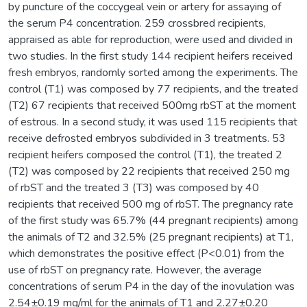
by puncture of the coccygeal vein or artery for assaying of
the serum P4 concentration. 259 crossbred recipients,
appraised as able for reproduction, were used and divided in
two studies. In the first study 144 recipient heifers received
fresh embryos, randomly sorted among the experiments. The
control (T1) was composed by 77 recipients, and the treated
(T2) 67 recipients that received 500mg rbST at the moment
of estrous. In a second study, it was used 115 recipients that
receive defrosted embryos subdivided in 3 treatments. 53
recipient heifers composed the control (T1), the treated 2
(T2) was composed by 22 recipients that received 250 mg
of rbST and the treated 3 (T3) was composed by 40
recipients that received 500 mg of rbST. The pregnancy rate
of the first study was 65.7% (44 pregnant recipients) among
the animals of T2 and 32.5% (25 pregnant recipients) at T1,
which demonstrates the positive effect (P<0.01) from the
use of rbST on pregnancy rate. However, the average
concentrations of serum P4 in the day of the inovulation was
2.54±0.19 mg/ml for the animals of T1 and 2.27±0.20