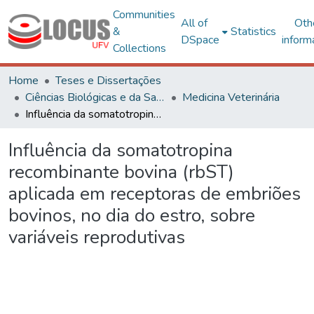
Communities
All of
Oth
&
Statistics
DSpace
inform
Collections
Home
Teses e Dissertações
Ciências Biológicas e da Saúde
Medicina Veterinária
Influência da somatotropina recombinante bovina (rbST) aplicada em receptoras de embriões bovinos, no dia do estro, sobre variáveis reprodutivas
Influência da somatotropina
recombinante bovina (rbST)
aplicada em receptoras de embriões
bovinos, no dia do estro, sobre
variáveis reprodutivas