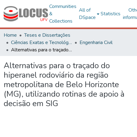
Communities
All of
Oth
&
Statistics
DSpace
inform
Collections
Home
Teses e Dissertações
Ciências Exatas e Tecnológicas
Engenharia Civil
Alternativas para o traçado do hiperanel rodoviário da região metropolitana de Belo Horizonte (MG), utilizando rotinas de apoio à decisão em SIG
Alternativas para o traçado do
hiperanel rodoviário da região
metropolitana de Belo Horizonte
(MG), utilizando rotinas de apoio à
decisão em SIG