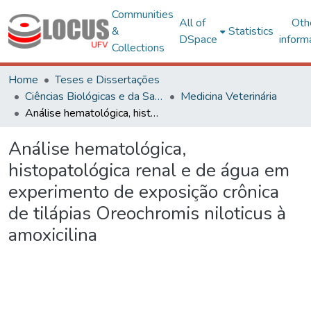
Communities
All of
Oth
&
Statistics
DSpace
inform
Collections
Home
Teses e Dissertações
Ciências Biológicas e da Saúde
Medicina Veterinária
Análise hematológica, histopatológica renal e de água em experimento de exposição crônica de tilápias Oreochromis niloticus à amoxicilina
Análise hematológica,
histopatológica renal e de água em
experimento de exposição crônica
de tilápias Oreochromis niloticus à
amoxicilina