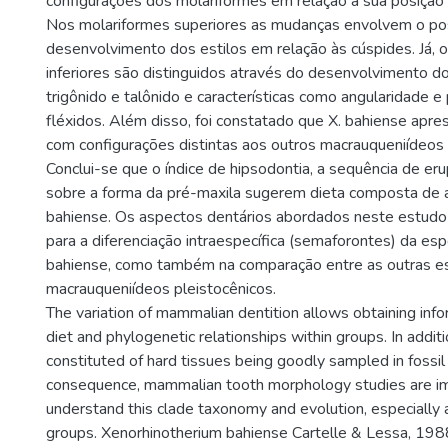
configurações dos molariformes em relação a sua posição 
Nos molariformes superiores as mudanças envolvem o po
desenvolvimento dos estilos em relação às cúspides. Já, 
inferiores são distinguidos através do desenvolvimento 
trigônido e talônido e características como angularidade 
fléxidos. Além disso, foi constatado que X. bahiense apr
com configurações distintas aos outros macrauqueniídeos 
Conclui-se que o índice de hipsodontia, a sequência de er
sobre a forma da pré-maxila sugerem dieta composta de a
bahiense. Os aspectos dentários abordados neste estudo
para a diferenciação intraespecífica (semaforontes) da espé
bahiense, como também na comparação entre as outras e
macrauqueniídeos pleistocênicos.
The variation of mammalian dentition allows obtaining inf
diet and phylogenetic relationships within groups. In additi
constituted of hard tissues being goodly sampled in fossil
consequence, mammalian tooth morphology studies are im
understand this clade taxonomy and evolution, especially
groups. Xenorhinotherium bahiense Cartelle & Lessa, 1988