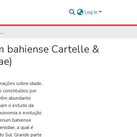
Log In
Estudo da morfologia dentária de Xenorhinotherium bahiense Cartelle & Lessa, 1988 (Mammalia, Litopterna, Macraucheniidae)
m bahiense Cartelle &
ae)
rmações sobre idade,
o constituídos por
ovêm abundante
rnam o estudo da
axonomia e evolução
erium bahiense
niidae, a qual é
o Sul. Grande parte