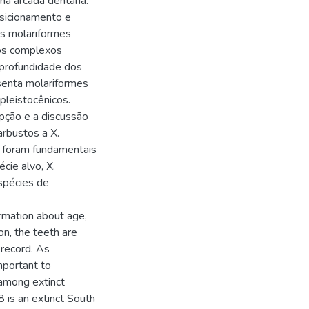
na arcada dentária.
sicionamento e
os molariformes
dos complexos
e profundidade dos
esenta molariformes
pleistocênicos.
upção e a discussão
rbustos a X.
 foram fundamentais
cie alvo, X.
spécies de
ormation about age,
on, the teeth are
 record. As
portant to
 among extinct
 is an extinct South