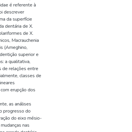
dae é referente à
oi descrever
ma da superfície
a dentária de X.
olariformes de X.
nicos, Macrauchenia
is (Ameghino,
dentição superior e
: a qualitativa,
s de relações entre
cialmente, classes de
ineares
 com erupção dos
, as análises
 o progresso do
ração do eixo mésio-
s mudanças nas