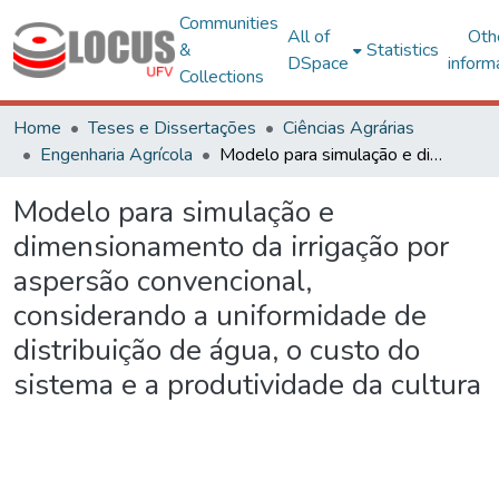
Communities
All of
Oth
&
Statistics
DSpace
inform
Collections
Home
Teses e Dissertações
Ciências Agrárias
Engenharia Agrícola
Modelo para simulação e dimensionamento da irrigação por aspersão convencional, considerando a uniformidade de distribuição de água, o custo do sistema e a produtividade da cultura
Modelo para simulação e
dimensionamento da irrigação por
aspersão convencional,
considerando a uniformidade de
distribuição de água, o custo do
sistema e a produtividade da cultura